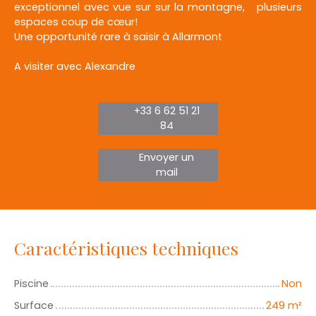
exceptionnel avec vue sur sur la montagne, plusieurs
espaces coup de cœur!
Une opportunité rare à saisir à Allarmont
A visiter avec Alexandre
+33 6 62 51 21
84
Envoyer un
mail
Caractéristiques techniques
Piscine
Non
Surface
249
m²