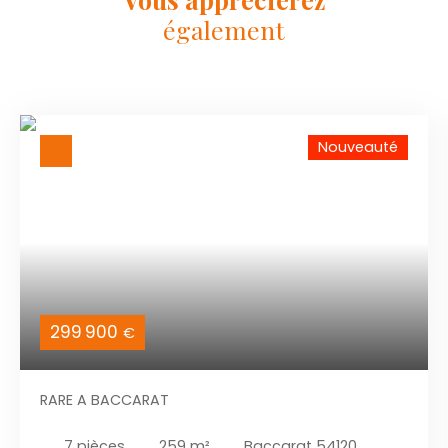
également
Nouveauté
299 900
€
RARE A BACCARAT
7
pièces
259
m²
Baccarat 54120