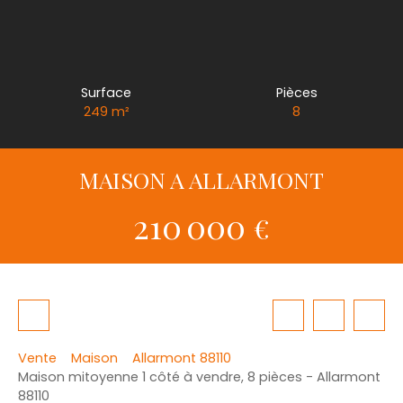
Surface
Pièces
249
m²
8
MAISON A ALLARMONT
210 000
€
Vente
Maison
Allarmont 88110
Maison mitoyenne 1 côté à vendre, 8 pièces - Allarmont
88110