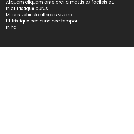
Aliquam aliquam ante orci, a mattis ex facilisis et.
In at tristique purus.
Mauris vehicula ultricies viverra.
Ut tristique nec nunc nec tempor.
In ha
Ne manquez plus aucun bien
correspondant à votre
recherche !
Prénom
Nom
Email