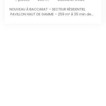
NOUVEAU À BACCARAT – SECTEUR RÉSIDENTIEL
PAVILLON HAUT DE GAMME – 259 m² À 35 min de
Nancy et 10 min à pied de la gare, découvrez ce
bien rare dans un environnement calme. 5
chambres dont 3 suites 259 m² habitables Terrain
clos et arboré de 1 600 m² Terrasse plein sud – vue
dégagée LES + AKOMI ✔️ Volumes généreux & ultra
lumineux ✔️ Prestations haut de gamme ✔️
Chauffage au sol + cheminée ✔️ Climatisation
dans les chambres ✔️ Garage double +
stationnement 6 véhicules ✔️ 5ème chambre à
terminer (potentiel) LE MOT AKOMI Une maison
familiale, moderne et évolutive, prête à vous
accueillir dans un cadre privilégié. 📲 Visite virtuelle
disponible A visiter avec Alexandre