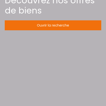
Découvrez nos offres
de biens
Ouvrir la recherche
Type d'offre
Vente
Type de bien
Maison
Localisation
Augny (57685)
Budget max (€)
Surface min (m²)