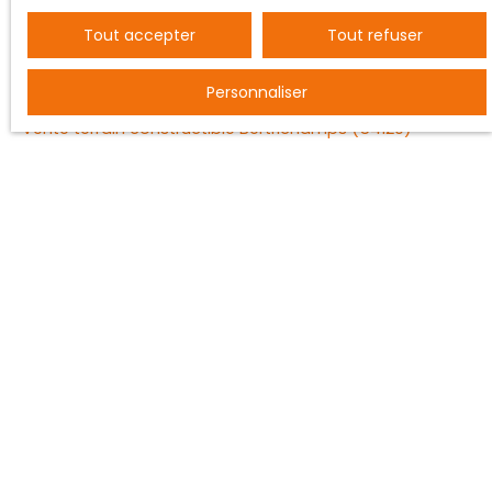
Tout accepter
Tout refuser
JE RECHERCHE UN BIEN
Personnaliser
Vente entrepôt Nancy (54000)
Vente terrain constructible Bertrichamps (54120)
Vente ferme Saint-Dié-des-Vosges (88100)
Vente maison individuelle Baccarat (54120)
Vente appartement Nancy (54000)
Vente maison Vézelise (54330)
JE SUIS PROPRIÉTAIRE
Estimez votre bien
Vendre avec nous
Espace vendeur