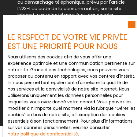
au démarchage téléphonique, prévu par l'article
L223-1 du code de la consommation, sur le site
Internet www.bloctel.gouv.fr ou par courrier
adressé à :
Société Worldline, Service Bloctel, CS 61311, 41013
LE RESPECT DE VOTRE VIE PRIVÉE
BLOIS CEDEX.
EST UNE PRIORITÉ POUR NOUS
Pour en savoir plus sur le traitement de vos
Nous utilisons des cookies afin de vous offrir une
données personnelles, veuillez consulter notre
expérience optimale et une communication pertinente sur
politique de confidentialité
.
notre site. Grace à ces technologies, nous pouvons vous
proposer du contenu en rapport avec vos centres d'intérêt.
Ils nous permettent également d'améliorer la qualité de
nos services et la convivialité de notre site internet. Nous
Recevoir des annonces
utiliserons uniquement les données personnelles pour
lesquelles vous avez donné votre accord. Vous pouvez les
modifier à n'importe quel moment via la rubrique ″Gérer les
cookies″ en bas de notre site, à l'exception des cookies
essentiels à son fonctionnement. Pour plus d'informations
sur vos données personnelles, veuillez consulter
notre politique de confidentialité
.