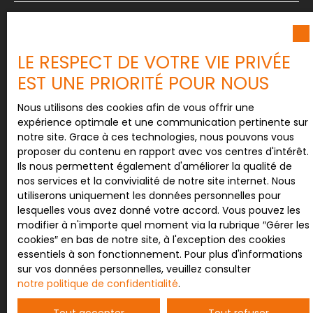
Email
LE RESPECT DE VOTRE VIE PRIVÉE
Type d'offre
Vente
EST UNE PRIORITÉ POUR NOUS
Type de bien
Nous utilisons des cookies afin de vous offrir une
Maison
expérience optimale et une communication pertinente sur
notre site. Grace à ces technologies, nous pouvons vous
Localisation
proposer du contenu en rapport avec vos centres d'intérêt.
Domèvre-sur-Vezouze (54450)
Ils nous permettent également d'améliorer la qualité de
nos services et la convivialité de notre site internet. Nous
Budget max (€)
utiliserons uniquement les données personnelles pour
lesquelles vous avez donné votre accord. Vous pouvez les
modifier à n'importe quel moment via la rubrique ″Gérer les
Surface min (m²)
cookies″ en bas de notre site, à l'exception des cookies
essentiels à son fonctionnement. Pour plus d'informations
sur vos données personnelles, veuillez consulter
Pièces min
notre politique de confidentialité
.
J'accepte le traitement de mes données
Tout accepter
Tout refuser