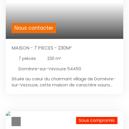
Nous contacter
MAISON - 7 PIECES - 230M²
7
pièces
230
m²
Domèvre-sur-Vezouze 54450
Située au cœur du charmant village de Domèvre-
sur-Vezouze, cette maison de caractère saura
séduire les amoureux de la campagne et des
belles surfaces. Offrant 270 m² habitables et
environ 250 m² de dépendances aménageables,
elle est implantée sur une parcelle de 1 601 m²
joliment exposée. Rez-de-chaussée : Une salle à
Sous compromis
manger lumineuse d’environ 19 m²,Une cuisine
spacieuse de 17,7 m²,Un salon d’environ 19 m²,Une