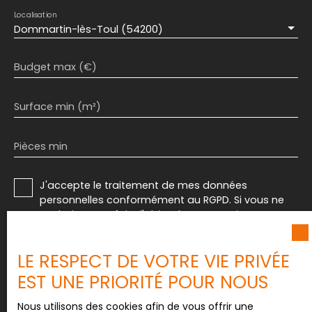
Localisation
Dommartin-lès-Toul (54200)
Budget max (€)
Surface min (m²)
Pièces min
J'accepte le traitement de mes données
personnelles conformément au RGPD. Si vous ne
souhaitez pas faire l'objet de prospection
commerciale par voie téléphonique, vous pouvez
vous inscrire gratuitement sur la liste d'opposition
LE RESPECT DE VOTRE VIE PRIVÉE
au démarchage téléphonique, prévu par l'article
L223-1 du code de la consommation, sur le site
EST UNE PRIORITÉ POUR NOUS
Internet www.bloctel.gouv.fr ou par courrier
adressé à :
Nous utilisons des cookies afin de vous offrir une