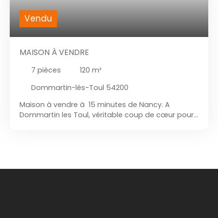
Vendu
MAISON À VENDRE
7
pièces
120
m²
Dommartin-lès-Toul 54200
Maison à vendre à 15 minutes de Nancy. A
Dommartin les Toul, véritable coup de cœur pour
cette maison individuelle qui se présente comme
ceci: Sur son sous sol complet qui dispose d'une
grande véranda, un garage, une buanderie, 2
caves, un bureau. A l'étage qui dispose de la
cuisine, grand séjour avec une cheminée et 2
accès qui donne sur le balcon, une salle de bains
mixte (douche et baignoire), 3 chambres, de
l'étage vous disposez d'un accès direct sur le
terrain. Cette maison se trouve sur un terrain 766
M² entièrement clos et arboré.