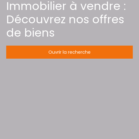
Immobilier à vendre :
Découvrez nos offres
de biens
Ouvrir la recherche
Type d'offre
Vente
Type de bien
Maison
Localisation
Dommartin-lès-Toul (54200)
Budget max (€)