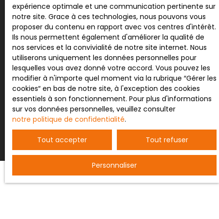
expérience optimale et une communication pertinente sur
Société Worldline, Service Bloctel, CS 61311, 41013
notre site. Grace à ces technologies, nous pouvons vous
BLOIS CEDEX.
proposer du contenu en rapport avec vos centres d'intérêt.
Ils nous permettent également d'améliorer la qualité de
Pour en savoir plus sur le traitement de vos
nos services et la convivialité de notre site internet. Nous
données personnelles, veuillez consulter notre
utiliserons uniquement les données personnelles pour
politique de confidentialité
.
lesquelles vous avez donné votre accord. Vous pouvez les
modifier à n'importe quel moment via la rubrique ″Gérer les
cookies″ en bas de notre site, à l'exception des cookies
essentiels à son fonctionnement. Pour plus d'informations
Recevoir des annonces
sur vos données personnelles, veuillez consulter
notre politique de confidentialité
.
Tout accepter
Tout refuser
Personnaliser
JE RECHERCHE UN BIEN