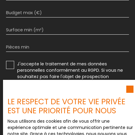
Budget max (€)
Surface min (m²)
Pièces min
J'accepte le traitement de mes données
personnelles conformément au RGPD. Si vous ne
souhaitez pas faire l'objet de prospection
commerciale par voie téléphonique, vous pouvez
vous inscrire gratuitement sur la liste d'opposition
au démarchage téléphonique, prévu par l'article
LE RESPECT DE VOTRE VIE PRIVÉE
L223-1 du code de la consommation, sur le site
EST UNE PRIORITÉ POUR NOUS
Internet www.bloctel.gouv.fr ou par courrier
adressé à :
Nous utilisons des cookies afin de vous offrir une
Société Worldline, Service Bloctel, CS 61311, 41013
expérience optimale et une communication pertinente sur
BLOIS CEDEX.
notre site. Grace à ces technologies, nous pouvons vous