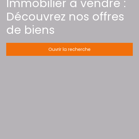
Immobilier à vendre :
Découvrez nos offres
de biens
Ouvrir la recherche
Type d'offre
Vente
Type de bien
Maison
Localisation
Épinal (88000)
Budget max (€)