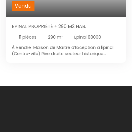
Vendu
EPINAL PROPRIÉTÉ + 290 M2 HAB.
11
pièces
290
m²
Épinal 88000
À Vendre Maison de Maître d’Exception à Épinal
(Centre-ville) Rive droite secteur historique
d'Epinal : Située en plein cœur d’Épinal, dans les
Vosges, cette somptueuse maison de maître de
plus de 290 m² habitables allie charme de l’ancien
et prestations haut de gamme. Disposant d'un
vaste garage et sous-sol. Côté extérieur, d'une
terrasse sur pilotis accès direct sur un jardin-
patio intimiste, pour vos moments de détente
Idéalement placée à proximité immédiate de
toutes les commodités (commerces, écoles,
transports, services médicaux), elle offre un cadre
de vie rare et recherché. Caractéristiques du bien :
• 7 chambres spacieuses, dont une suite