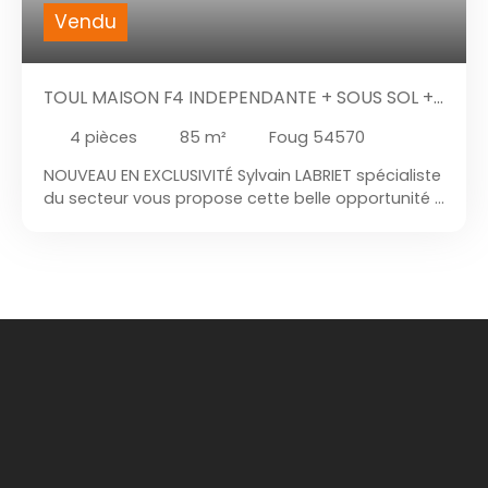
Vendu
TOUL MAISON F4 INDEPENDANTE + SOUS SOL +
JARDIN
4
pièces
85
m²
Foug 54570
NOUVEAU EN EXCLUSIVITÉ Sylvain LABRIET spécialiste
du secteur vous propose cette belle opportunité !
Belle maison indépendante à fort potentiel avec
sous-sol et garage 2 VL; bienvenue dans cette
charmante maison située au cœur de tous les
services et commodités. Avec ses 85 m² de pur
bonheur, cette résidence offre un espace de vie
idéal pour ceux qui recherchent le parfait équilibre
entre confort et fonctionnalité. En franchissant la
porte d'entrée, vous serez accueilli par un hall
d'entrée chaleureux, vous invitant à découvrir une
spacieuse pièce de vie baignée de lumière
naturelle. Imaginez-vous déjà partager des
moments inoubliables avec vos proches dans cet