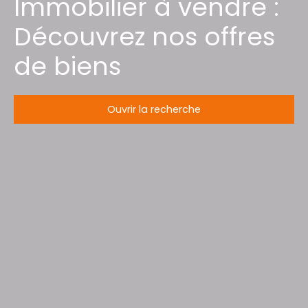
Immobilier à vendre :
Découvrez nos offres
de biens
Ouvrir la recherche
Type d'offre
Vente
Type de bien
Maison
Localisation
Foug (54570)
Budget max (€)