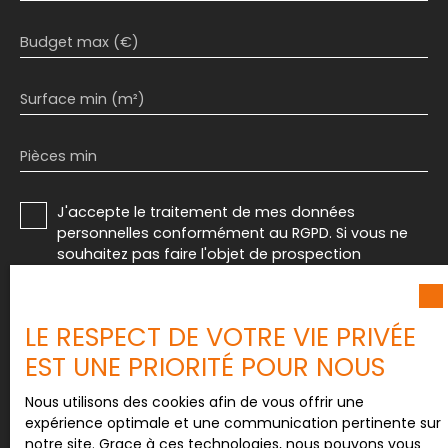
Budget max (€)
Surface min (m²)
Pièces min
J'accepte le traitement de mes données
personnelles conformément au RGPD. Si vous ne
souhaitez pas faire l'objet de prospection
commerciale par voie téléphonique, vous pouvez
vous inscrire gratuitement sur la liste d'opposition
au démarchage téléphonique, prévu par l'article
LE RESPECT DE VOTRE VIE PRIVÉE
L223-1 du code de la consommation, sur le site
EST UNE PRIORITÉ POUR NOUS
Internet www.bloctel.gouv.fr ou par courrier
adressé à :
Nous utilisons des cookies afin de vous offrir une
Société Worldline, Service Bloctel, CS 61311, 41013
expérience optimale et une communication pertinente sur
BLOIS CEDEX.
notre site. Grace à ces technologies, nous pouvons vous