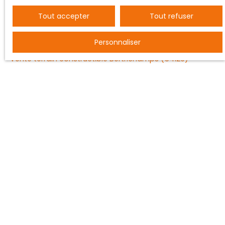
Tout accepter
Tout refuser
JE RECHERCHE UN BIEN
Personnaliser
Vente entrepôt Nancy (54000)
Vente terrain constructible Bertrichamps (54120)
Vente ferme Saint-Dié-des-Vosges (88100)
Vente maison individuelle Baccarat (54120)
Vente appartement Nancy (54000)
Vente maison Vézelise (54330)
JE SUIS PROPRIÉTAIRE
Estimez votre bien
Vendre avec nous
Espace vendeur