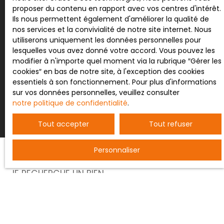
informations complémentaires ou visites
proposer du contenu en rapport avec vos centres d'intérêt.
contacter Sylvain LABRIET
Pour en savoir plus sur le traitement de vos
Ils nous permettent également d'améliorer la qualité de
données personnelles, veuillez consulter notre
nos services et la convivialité de notre site internet. Nous
politique de confidentialité
.
utiliserons uniquement les données personnelles pour
lesquelles vous avez donné votre accord. Vous pouvez les
modifier à n'importe quel moment via la rubrique ″Gérer les
cookies″ en bas de notre site, à l'exception des cookies
essentiels à son fonctionnement. Pour plus d'informations
Recevoir des annonces
sur vos données personnelles, veuillez consulter
notre politique de confidentialité
.
Tout accepter
Tout refuser
Personnaliser
JE RECHERCHE UN BIEN
Vente entrepôt Nancy (54000)
Vente terrain constructible Bertrichamps (54120)