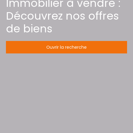
Immobilier à vendre :
Découvrez nos offres
de biens
Ouvrir la recherche
Type d'offre
Vente
Type de bien
Maison
Localisation
Grimonviller (54115)
Budget max (€)