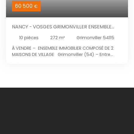
60 500
€
NANCY - VOSGES GRIMONVILLER ENSEMBLE
IMMOBILIER
10
pièces
272
m²
Grimonviller 54115
À VENDRE – ENSEMBLE IMMOBILIER COMPOSÉ DE 2
MAISONS DE VILLAGE Grimonviller (54) – Entre
Nancy et les Vosges Cet ensemble immobilier de
caractère séduira les amoureux des vieilles
pierres, les investisseurs et les porteurs de projets
ambitieux : un bien idéal pour créer une résidence
de charme, des gîtes ou un projet familial
d’exception. Au cœur d’une région authentique et
préservée, elles profitent d’une situation
géographique particulièrement recherchée. À
proximité de Nancy, des Vosges et du Parc naturel
régional de Lorraine, il constitue une étape idéale
pour une clientèle française et internationale en
quête de déconnexion, de patrimoine et