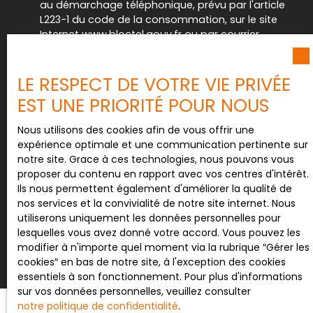
au démarchage téléphonique, prévu par l'article
L223-1 du code de la consommation, sur le site
Internet www.bloctel.gouv.fr ou par courrier
adressé à :
Société Worldline, Service Bloctel, CS 61311, 41013
LE RESPECT DE VOTRE VIE PRIVÉE
BLOIS CEDEX.
EST UNE PRIORITÉ POUR NOUS
Pour en savoir plus sur le traitement de vos
Nous utilisons des cookies afin de vous offrir une
données personnelles, veuillez consulter notre
expérience optimale et une communication pertinente sur
politique de confidentialité
.
notre site. Grace à ces technologies, nous pouvons vous
proposer du contenu en rapport avec vos centres d'intérêt.
Ils nous permettent également d'améliorer la qualité de
nos services et la convivialité de notre site internet. Nous
Recevoir des annonces
utiliserons uniquement les données personnelles pour
lesquelles vous avez donné votre accord. Vous pouvez les
modifier à n'importe quel moment via la rubrique ″Gérer les
cookies″ en bas de notre site, à l'exception des cookies
essentiels à son fonctionnement. Pour plus d'informations
sur vos données personnelles, veuillez consulter
notre politique de confidentialité
.