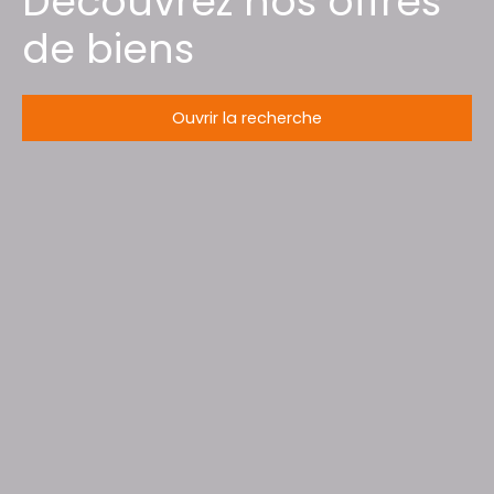
Découvrez nos offres
de biens
Ouvrir la recherche
Type d'offre
Vente
Type de bien
Maison
Localisation
Hagenthal-le-Haut (68220)
Budget max (€)
Surface min (m²)