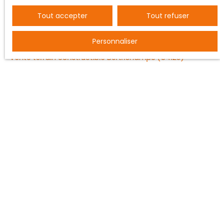
Tout accepter
Tout refuser
JE RECHERCHE UN BIEN
Personnaliser
Vente entrepôt Nancy (54000)
Vente terrain constructible Bertrichamps (54120)
Vente ferme Saint-Dié-des-Vosges (88100)
Vente maison individuelle Baccarat (54120)
Vente appartement Nancy (54000)
Vente maison Vézelise (54330)
JE SUIS PROPRIÉTAIRE
Estimez votre bien
Vendre avec nous
Espace vendeur