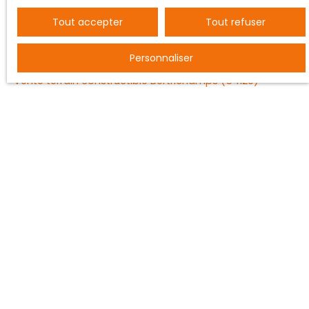
Tout accepter
Tout refuser
JE RECHERCHE UN BIEN
Personnaliser
Vente entrepôt Nancy (54000)
Vente terrain constructible Bertrichamps (54120)
Vente ferme Saint-Dié-des-Vosges (88100)
Vente maison individuelle Baccarat (54120)
Vente appartement Nancy (54000)
Vente maison Vézelise (54330)
JE SUIS PROPRIÉTAIRE
Estimez votre bien
Vendre avec nous
Espace vendeur