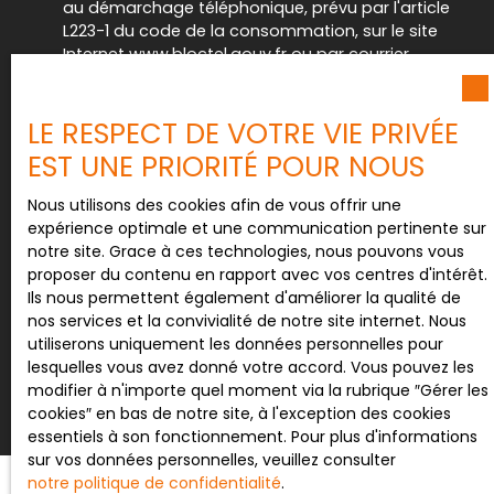
au démarchage téléphonique, prévu par l'article
L223-1 du code de la consommation, sur le site
Internet www.bloctel.gouv.fr ou par courrier
adressé à :
Société Worldline, Service Bloctel, CS 61311, 41013
LE RESPECT DE VOTRE VIE PRIVÉE
BLOIS CEDEX.
EST UNE PRIORITÉ POUR NOUS
Pour en savoir plus sur le traitement de vos
Nous utilisons des cookies afin de vous offrir une
données personnelles, veuillez consulter notre
expérience optimale et une communication pertinente sur
politique de confidentialité
.
notre site. Grace à ces technologies, nous pouvons vous
proposer du contenu en rapport avec vos centres d'intérêt.
Ils nous permettent également d'améliorer la qualité de
nos services et la convivialité de notre site internet. Nous
Recevoir des annonces
utiliserons uniquement les données personnelles pour
lesquelles vous avez donné votre accord. Vous pouvez les
modifier à n'importe quel moment via la rubrique ″Gérer les
cookies″ en bas de notre site, à l'exception des cookies
essentiels à son fonctionnement. Pour plus d'informations
sur vos données personnelles, veuillez consulter
notre politique de confidentialité
.