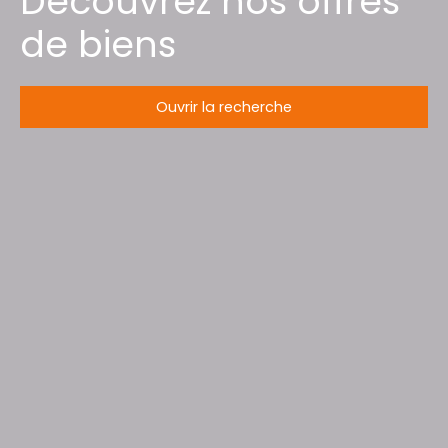
Découvrez nos offres
de biens
Ouvrir la recherche
Type d'offre
Vente
Type de bien
Maison
Localisation
Mignéville (54540)
Budget max (€)
Surface min (m²)