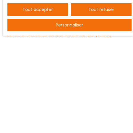
Tout accepter
Tout refuser
JE RECHERCHE UN BIEN
Personnaliser
Vente entrepôt Nancy (54000)
Vente terrain constructible Bertrichamps (54120)
Vente ferme Saint-Dié-des-Vosges (88100)
Vente maison individuelle Baccarat (54120)
Vente appartement Nancy (54000)
Vente maison Vézelise (54330)
JE SUIS PROPRIÉTAIRE
Estimez votre bien
Vendre avec nous
Espace vendeur