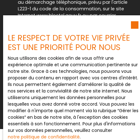
au démarchage téléphonique, prévu par l'article
L223-1 du code de la consommation, sur le site
Internet www.bloctel.gouv.fr ou par courrier
adressé à :
Société Worldline, Service Bloctel, CS 61311, 41013
LE RESPECT DE VOTRE VIE PRIVÉE
BLOIS CEDEX.
EST UNE PRIORITÉ POUR NOUS
Pour en savoir plus sur le traitement de vos
Nous utilisons des cookies afin de vous offrir une
données personnelles, veuillez consulter notre
expérience optimale et une communication pertinente sur
politique de confidentialité
.
notre site. Grace à ces technologies, nous pouvons vous
proposer du contenu en rapport avec vos centres d'intérêt.
Ils nous permettent également d'améliorer la qualité de
nos services et la convivialité de notre site internet. Nous
Recevoir des annonces
utiliserons uniquement les données personnelles pour
lesquelles vous avez donné votre accord. Vous pouvez les
modifier à n'importe quel moment via la rubrique ″Gérer les
cookies″ en bas de notre site, à l'exception des cookies
essentiels à son fonctionnement. Pour plus d'informations
sur vos données personnelles, veuillez consulter
notre politique de confidentialité
.