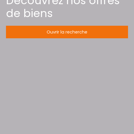
Découvrez nos offres
de biens
Ouvrir la recherche
Type d'offre
Vente
Type de bien
Maison
Localisation
Nompatelize (88470)
Budget max (€)
Surface min (m²)