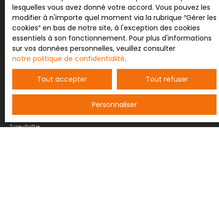
correspondant à votre
minutes. Les nationales N159 et N59 sont
lesquelles vous avez donné votre accord. Vous pouvez les
accessibles à moins de 5 km. On trouve un
modifier à n'importe quel moment via la rubrique ″Gérer les
recherche !
bureau de poste et quatre restaurants à quelques
cookies″ en bas de notre site, à l'exception des cookies
minutes.. Découvrez toutes les originalités de
essentiels à son fonctionnement. Pour plus d'informations
cette maison à vendre en prenant rendez-vous
sur vos données personnelles, veuillez consulter
Prénom
avec l'un de nos négociateurs immobilier.
notre politique de confidentialité
.
Tout accepter
Tout refuser
Nom
Personnaliser
Email
Type d'offre
Vente
Type de bien
Maison
Localisation
Provenchères-et-Colroy (88490)
Budget max (€)