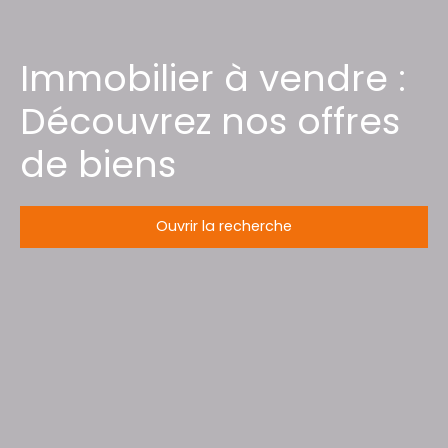
Immobilier à vendre :
Découvrez nos offres
de biens
Ouvrir la recherche
Type d'offre
Vente
Type de bien
Maison
Localisation
Provenchères-et-Colroy (88490)