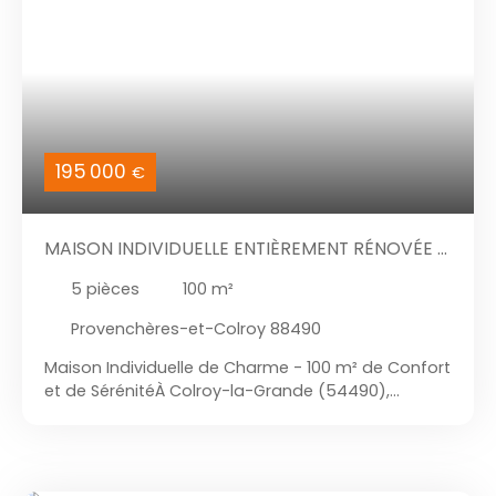
195 000
€
MAISON INDIVIDUELLE ENTIÈREMENT RÉNOVÉE –
3 CHAMBRES, TOITURE & FENÊTRES RÉCENTES,
5
pièces
100
m²
GRAND TERRAIN DE 1 400 M²
Provenchères-et-Colroy 88490
Maison Individuelle de Charme - 100 m² de Confort
et de SérénitéÀ Colroy-la-Grande (54490),
découvrez une maison individuelle entièrement
rénovée qui allie confort moderne et tranquillité.
Dès l’entrée, vous apprécierez la qualité des
prestations : toiture récente de moins de dix ans