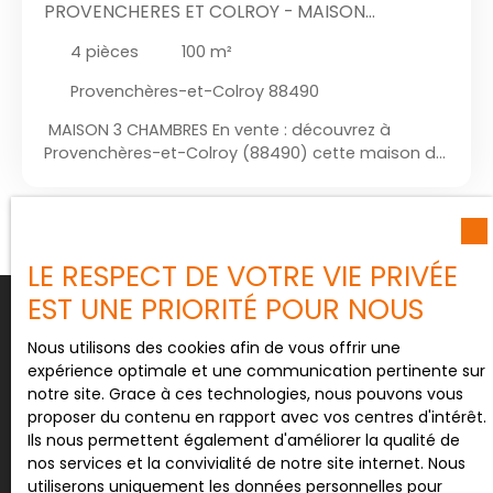
PROVENCHERES ET COLROY - MAISON
INDIVIDUELLE - 3 CHAMBRES - SOUS SOL
4
pièces
100
m²
COMPLET - 676 M² DE TERRAIN
Provenchères-et-Colroy 88490
MAISON 3 CHAMBRES En vente : découvrez à
Provenchères-et-Colroy (88490) cette maison de
4 pièces de 100 m². Cette maison s'organise
comme suit : une pièce à vivre, trois chambres et
une cuisine aménagée. Elle inclut aussi une salle
d'eau et des toilettes. L'intérieur nécessite d'être
LE RESPECT DE VOTRE VIE PRIVÉE
rafraîchi. Parfait pour se détendre au soleil ou
avoir un peu d'air frais, elle bénéficie également
EST UNE PRIORITÉ POUR NOUS
d'un balcon avec un accès sur le terrain. d'une
surface 676 m². La maison dispose d'un sous sol
Nous utilisons des cookies afin de vous offrir une
complet avec garage, cave, buanderie et une
expérience optimale et une communication pertinente sur
pièce pouvant servir de bureau. On trouve
notre site. Grace à ces technologies, nous pouvons vous
plusieurs écoles (primaire et collège) à proximité :
proposer du contenu en rapport avec vos centres d'intérêt.
l'École Primaire du Centre et le Collège
Ils nous permettent également d'améliorer la qualité de
Spitzemberg. Côté transports en commun, il y a la
Ne manquez plus aucun bien
nos services et la convivialité de notre site internet. Nous
gare Provenchères-sur-Fave à moins de 10
utiliserons uniquement les données personnelles pour