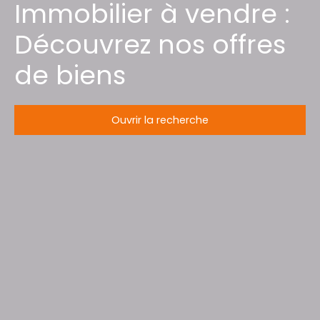
Immobilier à vendre :
Découvrez nos offres
de biens
Ouvrir la recherche
Type d'offre
Vente
Type de bien
Maison
Localisation
Saint-Jean-de-Sixt (74450)
Budget max (€)