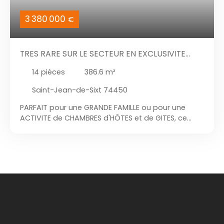
3 380 000
€
TRES RARE SUR LE SECTEUR EN EXCLUSIVITE
POUR VOUS
14
pièces
386.6
m²
Saint-Jean-de-Sixt 74450
PARFAIT pour une GRANDE FAMILLE ou pour une
ACTIVITE de CHAMBRES d'HÔTES et de GITES, ce
superbe chalet de prestige est une très belle
opportunité financière. En EXCLUSIVITE pour vous,
ce véritable DIAMANT ALPIN, est situé sur un
EMPLACEMENT IDEAL, au calme et à 2 mn du centre
ville, des commerces et des écoles, avec une VUE
PANORAMIQUE à couper le souffle sur la chaîne
des ARAVIS. Il est situé à Saint Jean de Sixt, soit à
seulement 3 mn du Grand Bornand et 7mn de La
Clusaz et 30 mn du Lac d'Annecy. Le très haut
niveau de QUALITE de construction de ce chalet en