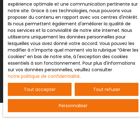
28 m2 pour le T2, peuvent accueillir famille et amis
expérience optimale et une communication pertinente sur
ou être utilisés comme gîtes ou locations,
Société Worldline, Service Bloctel, CS 61311, 41013
notre site. Grace à ces technologies, nous pouvons vous
compte-tenu de la proximité des stations et du
BLOIS CEDEX.
proposer du contenu en rapport avec vos centres d'intérêt.
Lac. Toutes les chambres et appartements
Ils nous permettent également d'améliorer la qualité de
possèdent leur casier à ski et chauffe-chaussures
Pour en savoir plus sur le traitement de vos
nos services et la convivialité de notre site internet. Nous
à ski. Au delà des possibilités de locations et
données personnelles, veuillez consulter notre
utiliserons uniquement les données personnelles pour
chambres d'hôtes, le FORT POTENTIEL de cette
politique de confidentialité
.
lesquelles vous avez donné votre accord. Vous pouvez les
belle demeure réside dans la possibilité d'y
modifier à n'importe quel moment via la rubrique ″Gérer les
installer un home-cinéma, un hammam et une
cookies″ en bas de notre site, à l'exception des cookies
piscine. Si vous avez un réel projet d'acquisition,
essentiels à son fonctionnement. Pour plus d'informations
appelez-moi pour plus d'informations sur la
Recevoir des annonces
sur vos données personnelles, veuillez consulter
rentabilité annuelle et venir découvrir cette pépite
notre politique de confidentialité
.
par vous-même. Votre Conseillère en Immobilier
Isabelle MARAINE
Tout accepter
Tout refuser
Personnaliser
JE RECHERCHE UN BIEN