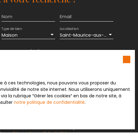
Nom
Email
Type de bien
Localisation
Maison
Saint-Maurice-aux-Forges (54540)
Surface min (m²)
Pièces min
ement de mes données personnelles conformément
souhaitez pas faire l'objet de prospection
e téléphonique, vous pouvez vous inscrire
ace à ces technologies, nous pouvons vous proposer du
 liste d'opposition au démarchage téléphonique,
vivialité de notre site internet. Nous utiliserons uniquement
L223-1 du code de la consommation, sur le site
 la rubrique ″Gérer les cookies″ en bas de notre site, à
.gouv.fr ou par courrier adressé à :
nsulter
notre politique de confidentialité
.
rvice Bloctel, CS 61311, 41013 BLOIS CEDEX.
sur le traitement de vos données personnelles,
otre
politique de confidentialité
.