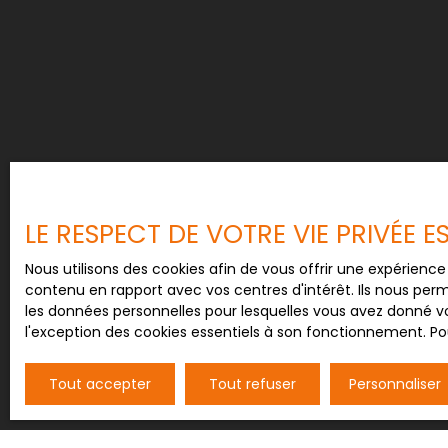
élégance contemporaine, prestations de qualit
naturel préservé. Un lieu rare pour les amateur
de nature.
LE RESPECT DE VOTRE VIE PRIVÉE 
Nous utilisons des cookies afin de vous offrir une expérien
contenu en rapport avec vos centres d'intérêt. Ils nous perm
les données personnelles pour lesquelles vous avez donné vo
l'exception des cookies essentiels à son fonctionnement. Pou
Tout accepter
Tout refuser
Personnaliser