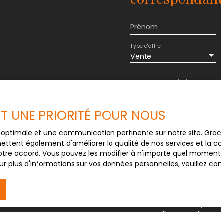
é et environnement
s de calme, d’espace et
Prénom
Type d'offre
Vente
Budget max (€)
J'accepte le trait
EST UNE PRIORITÉ POUR NOUS
au RGPD. Si vous ne 
commerciale par voi
ce optimale et une communication pertinente sur notre site. Gr
gratuitement sur la
ettent également d'améliorer la qualité de nos services et la con
prévu par l'article 
tre accord. Vous pouvez les modifier à n'importe quel moment via
Internet www.bloctel
r plus d'informations sur vos données personnelles, veuillez co
Société Worldline, Se
Pour en savoir plus 
veuillez consulter n