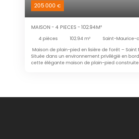
205 000
€
MAISON - 4 PIECES - 102.94M²
4
pièces
102.94
m²
Saint-Maurice-
Maison de plain-pied en lisière de forêt – Saint
Située dans un environnement privilégié en bor
cette élégante maison de plain-pied construite
par son cadre rare, son confort moderne et so
Développant 102,94 m² habitables, la maison s
magnifique terrain arboré de 2 103 m² entièreme
intimité, tranquillité et un véritable art de vivre 
Des espaces pensés pour votre bien-être : - U
accueillante - Une superbe pièce de vie baigné
cuisine ouverte sur salon-séjour - Un accès direc
pour profiter du cadre naturel exceptionnel - 
aux volumes généreux - Une buanderie fonctio
chambres confortables, dont une avec dressing
havre de paix, cette propriété offre un cadre de 