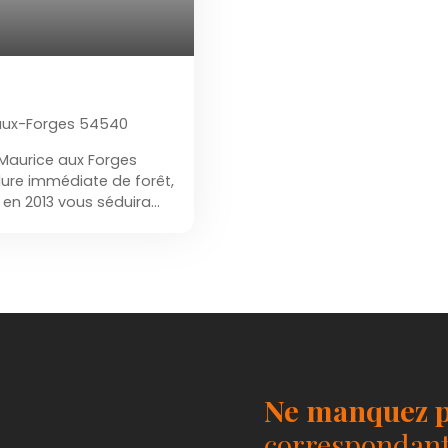
aux-Forges 54540
 Maurice aux Forges
dure immédiate de forêt,
 en 2013 vous séduira
n atmosphère paisible.
’épanouit au cœur d’un
nt clôturé, offrant
au plus près de la nature.
ne entrée spacieuse et
e de lumière avec
t à la terrasse, idéale
Une grande salle d’eau
nnelle - Deux
Ne manquez p
 - Un garage Véritable
vie unique, alliant
correspondant 