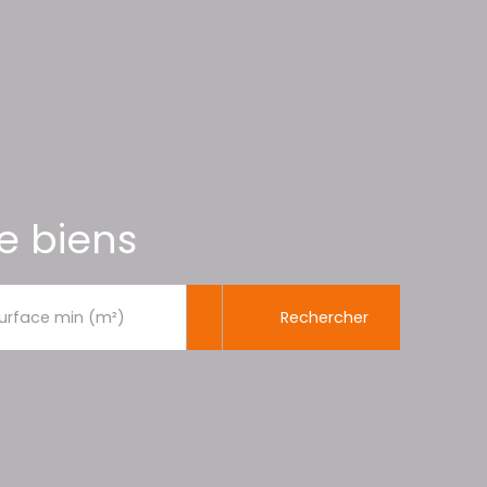
e biens
Rechercher
urface min (m²)