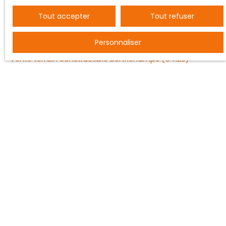
Tout accepter
Tout refuser
JE RECHERCHE UN BIEN
Personnaliser
Vente entrepôt Nancy (54000)
Vente terrain constructible Bertrichamps (54120)
Vente ferme Saint-Dié-des-Vosges (88100)
Vente maison individuelle Baccarat (54120)
Vente maison Vézelise (54330)
Vente maison Saulcy-sur-Meurthe (88580)
JE SUIS PROPRIÉTAIRE
Estimez votre bien
Vendre avec nous
Espace vendeur