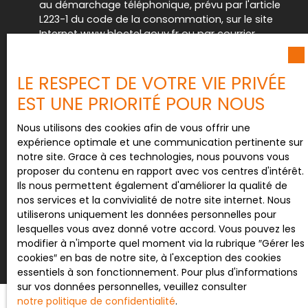
au démarchage téléphonique, prévu par l'article
L223-1 du code de la consommation, sur le site
Internet www.bloctel.gouv.fr ou par courrier
adressé à :
Société Worldline, Service Bloctel, CS 61311, 41013
LE RESPECT DE VOTRE VIE PRIVÉE
BLOIS CEDEX.
EST UNE PRIORITÉ POUR NOUS
Pour en savoir plus sur le traitement de vos
Nous utilisons des cookies afin de vous offrir une
données personnelles, veuillez consulter notre
expérience optimale et une communication pertinente sur
politique de confidentialité
.
notre site. Grace à ces technologies, nous pouvons vous
proposer du contenu en rapport avec vos centres d'intérêt.
Ils nous permettent également d'améliorer la qualité de
nos services et la convivialité de notre site internet. Nous
Recevoir des annonces
utiliserons uniquement les données personnelles pour
lesquelles vous avez donné votre accord. Vous pouvez les
modifier à n'importe quel moment via la rubrique ″Gérer les
cookies″ en bas de notre site, à l'exception des cookies
essentiels à son fonctionnement. Pour plus d'informations
sur vos données personnelles, veuillez consulter
notre politique de confidentialité
.