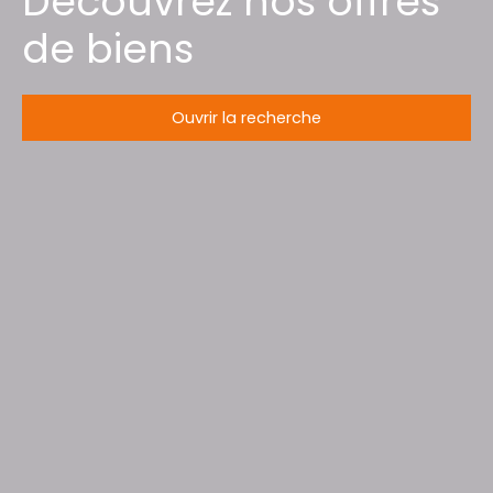
Découvrez nos offres
de biens
Ouvrir la recherche
Type d'offre
Vente
Type de bien
Maison
Localisation
Sainte-Pôle (54540)
Budget max (€)
Surface min (m²)