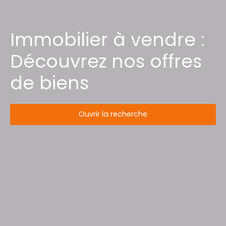
Immobilier à vendre :
Découvrez nos offres
de biens
Ouvrir la recherche
Type d'offre
Vente
Type de bien
Maison
Localisation
Saulcy-sur-Meurthe (88580)