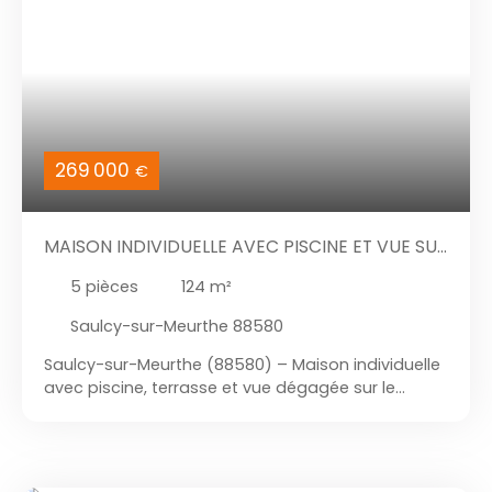
269 000
€
MAISON INDIVIDUELLE AVEC PISCINE ET VUE SUR
LE MASSIF DU KEMBERG - SAULCY SUR MEURTHE
5
pièces
124
m²
(88580)
Saulcy-sur-Meurthe 88580
Saulcy-sur-Meurthe (88580) – Maison individuelle
avec piscine, terrasse et vue dégagée sur le
massif du KembergEn exclusivité chez AKOMI,
venez découvrir cette agréable maison
individuelle située à Saulcy-sur-Meurthe, dans un
environnement calme et recherché, offrant une