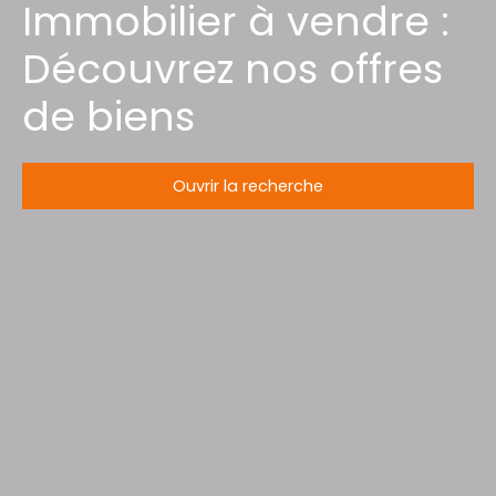
Immobilier à vendre :
Découvrez nos offres
de biens
Ouvrir la recherche
Type d'offre
Vente
Type de bien
Maison
Localisation
Thiaville-sur-Meurthe (54120)
Budget max (€)