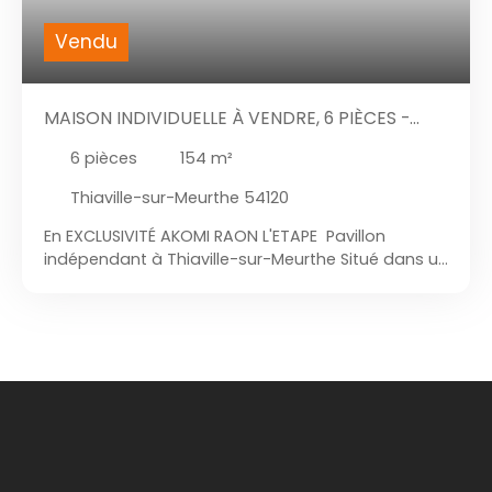
Vendu
MAISON INDIVIDUELLE À VENDRE, 6 PIÈCES -
THIAVILLE-SUR-MEURTHE 54120
6
pièces
154
m²
Thiaville-sur-Meurthe 54120
En EXCLUSIVITÉ AKOMI RAON L'ETAPE Pavillon
indépendant à Thiaville-sur-Meurthe Situé dans un
environnement calme et agréable, venez
découvrir ce magnifique pavillon indépendant
entièrement rénové, implanté sur un superbe
terrain plat, arboré et constructible de 2549 m².
Au rez-de-chaussée : - Spacieux espace de vie de
plus de 60 m² comprenant cuisine équipée, salon
et séjour avec insert - Suite parentale confortable
- Salle de bain avec douche à l’italienne et
baignoire - WC indépendant - Buanderie et
chaufferie À l’étage : - 3 belles chambres - WC