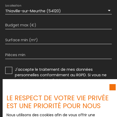
Localisation
Thiaville-sur-Meurthe (54120)
Budget max (€)
Surface min (m²)
Pièces min
J'accepte le traitement de mes données
personnelles conformément au RGPD. Si vous ne
souhaitez pas faire l'objet de prospection
commerciale par voie téléphonique, vous pouvez
vous inscrire gratuitement sur la liste d'opposition
LE RESPECT DE VOTRE VIE PRIVÉE
au démarchage téléphonique, prévu par l'article
L223-1 du code de la consommation, sur le site
EST UNE PRIORITÉ POUR NOUS
Internet www.bloctel.gouv.fr ou par courrier
adressé à :
Nous utilisons des cookies afin de vous offrir une