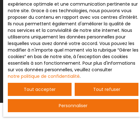
expérience optimale et une communication pertinente sur
Société Worldline, Service Bloctel, CS 61311, 41013
notre site. Grace à ces technologies, nous pouvons vous
BLOIS CEDEX.
proposer du contenu en rapport avec vos centres d'intérêt.
Ils nous permettent également d'améliorer la qualité de
Pour en savoir plus sur le traitement de vos
nos services et la convivialité de notre site internet. Nous
données personnelles, veuillez consulter notre
utiliserons uniquement les données personnelles pour
politique de confidentialité
.
lesquelles vous avez donné votre accord. Vous pouvez les
modifier à n'importe quel moment via la rubrique ″Gérer les
cookies″ en bas de notre site, à l'exception des cookies
essentiels à son fonctionnement. Pour plus d'informations
Recevoir des annonces
sur vos données personnelles, veuillez consulter
notre politique de confidentialité
.
Tout accepter
Tout refuser
Personnaliser
JE RECHERCHE UN BIEN