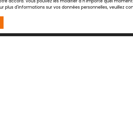
tre accord. Vous pouvez les modifier à n'importe quel moment via
r plus d'informations sur vos données personnelles, veuillez co
Prénom
Type d'offre
Vente
Budget max (€)
J'accepte le trait
au RGPD. Si vous ne 
commerciale par voi
gratuitement sur la
prévu par l'article 
Internet www.bloctel
Société Worldline, Se
Pour en savoir plus 
veuillez consulter n