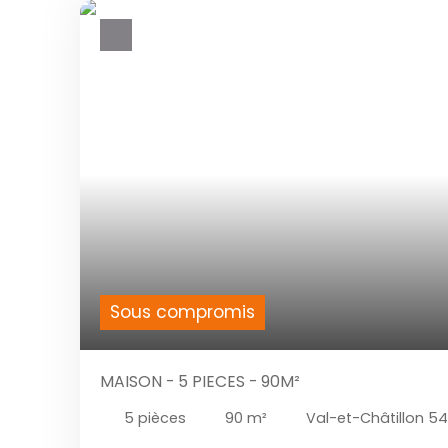
Sous compromis
MAISON - 5 PIECES - 90M²
5
pièces
90
m²
Val-et-Châtillon 5