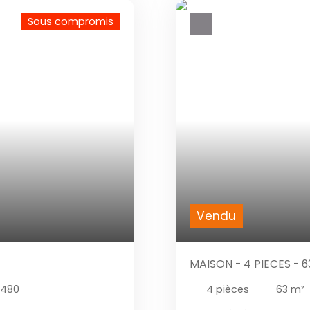
Sous compromis
Vendu
MAISON - 4 PIECES - 
4480
4
pièces
63
m²