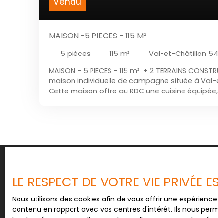
Vendu
MAISON -5 PIECES - 115 M²
5
pièces
115
m²
Val-et-Châtillon 5
MAISON - 5 PIECES - 115 m² + 2 TERRAINS CONSTRUC
maison individuelle de campagne située à Val-
Cette maison offre au RDC une cuisine équipée, 
chambre ayant un accès directe sur une salle d
L'étage se compose de 3 chambres, d'une salle
noter que les fenêtres sont en double vitrage et
Vous retrouverez au dernier étage un grenier. 
la maison comprend deux chaudières l'une fuel, 
avec porte motorisée. Cette charmante maiso
arboré de 700m². Par ailleurs ce bien dispose en
CONSTRUCTIBLES. L'un attenant à la maison d'en
LE RESPECT DE VOTRE VIE PRIVÉE 
deuxième à quelque mètres de la maison d'envir
Nous utilisons des cookies afin de vous offrir une expérien
contenu en rapport avec vos centres d'intérêt. Ils nous perm