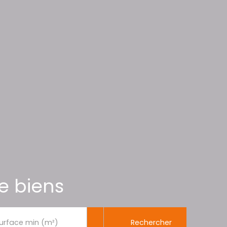
e biens
Rechercher
urface min (m²)