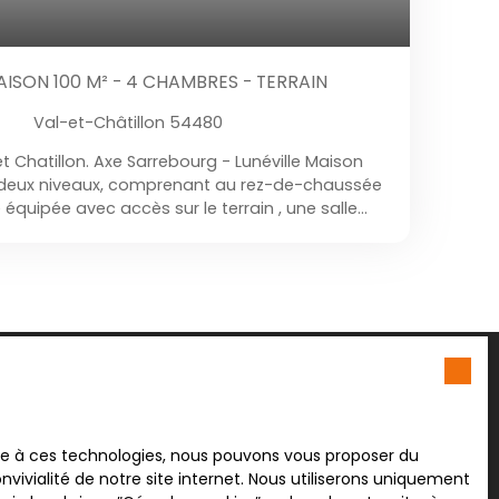
AISON 100 M² - 4 CHAMBRES - TERRAIN
Val-et-Châtillon 54480
 Chatillon. Axe Sarrebourg - Lunéville Maison
r deux niveaux, comprenant au rez-de-chaussée
e équipée avec accès sur le terrain , une salle
A l'étage 4 chambres. Combles aménageables
la maison. Ideal première acquisition ou
la maison était louée 500 €/Mois.
lus aucun bien
ace à ces technologies, nous pouvons vous proposer du
à votre recherche !
vivialité de notre site internet. Nous utiliserons uniquement