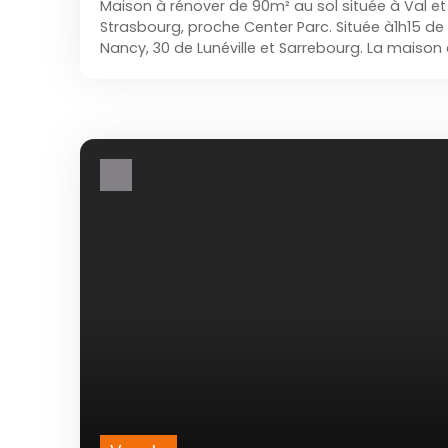
Maison à rénover de 90m² au sol située à Val et
Strasbourg, proche Center Parc. Située à1h15 de
Nancy, 30 de Lunéville et Sarrebourg. La maison
parcelle de 285m² et offre 5 pièces dont 4 cha
390m² avec atelier située face à la maison comp
comprend une cuisine, une salle à manger, deux
d'eau avec WC. L'étage propose deux chambres
combles.