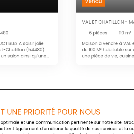
Vendu
VAL ET CHATILLON - M
4480
6
pièces
110
m²
TIBLES A saisir jolie
Maison à vendre à VAL et
et-Chatillon (54480).
de 100 M² habitable su
un salon ainsi qu'une
une pièce de vie, cuisin
e bain et WC séparé.
d'eau, une buanderie. 
 de bain et un WC. A
sur toute la surface de 
 volets électriques.
investissement locatif 
Concernant le chauffage
et l'une bois. Garage
n comprend un jardin
 plus de 2 terrains
viron 1 380m² et un
EST UNE PRIORITÉ POUR NOUS
on 1 160m².
Ne manquez p
ce optimale et une communication pertinente sur notre site. Gr
correspondant 
ettent également d'améliorer la qualité de nos services et la con