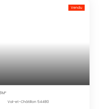
Vendu
63M²
Val-et-Châtillon 54480