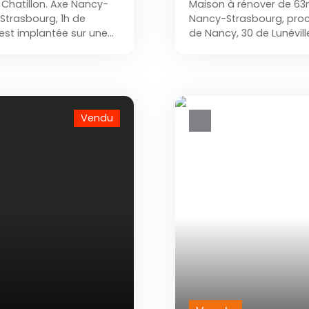
 Chatillon. Axe Nancy-
Maison à rénover de 63m
 Strasbourg, 1h de
Nancy-Strasbourg, proch
 est implantée sur une
de Nancy, 30 de Lunévil
mbres. Une parcelle de
une parcelle de 320m² e
lète le bien. Le RDC
comprend une cuisine, u
 chambre, et une salle
d'eau avec WC séparé.
 et un accès aux
bureau Des combles isol
Vendu