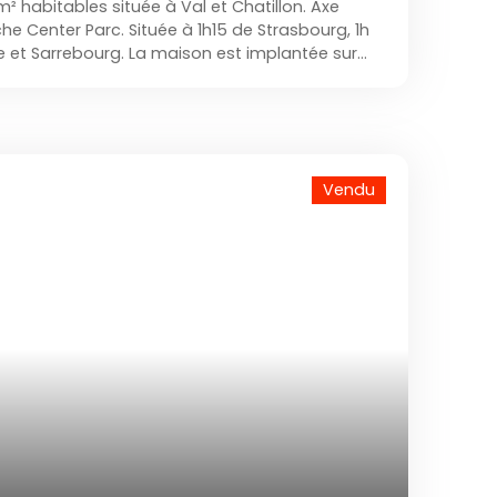
² habitables située à Val et Chatillon. Axe
e Center Parc. Située à 1h15 de Strasbourg, 1h
le et Sarrebourg. La maison est implantée sur
t offre 4 pièces dont 2 chambres. Le RDC
ne salle à manger, une chambre, et une salle
 L'étage propose une chambre et un espace
és, un garage, une cave complètent le bien.
Vendu