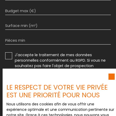
Budget max (€)
Surface min (m²)
Pièces min
J'accepte le traitement de mes données
personnelles conformément au RGPD. Si vous ne
souhaitez pas faire l'objet de prospection
commerciale par voie téléphonique, vous pouvez
vous inscrire gratuitement sur la liste d'opposition
au démarchage téléphonique, prévu par l'article
LE RESPECT DE VOTRE VIE PRIVÉE
L223-1 du code de la consommation, sur le site
EST UNE PRIORITÉ POUR NOUS
Internet www.bloctel.gouv.fr ou par courrier
adressé à :
Nous utilisons des cookies afin de vous offrir une
Société Worldline, Service Bloctel, CS 61311, 41013
expérience optimale et une communication pertinente sur
BLOIS CEDEX.
notre site. Grace à ces technologies, nous pouvons vous