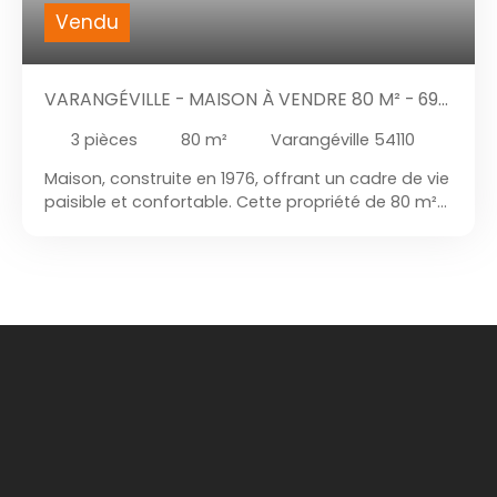
Vendu
VARANGÉVILLE - MAISON À VENDRE 80 M² - 699
M² DE TERRAIN
3
pièces
80
m²
Varangéville 54110
Maison, construite en 1976, offrant un cadre de vie
paisible et confortable. Cette propriété de 80 m²
habitables, située sur un terrain de 699 m², est
idéale pour ceux qui recherchent un équilibre
parfait entre espace intérieur et extérieur. Avec
une surface au sol de 150 m², cette maison semi-
plain-pied se distingue par son architecture
fonctionnelle et ses espaces bien définis. Elle
comprend trois pièces principales, dont deux
chambres et une salle d'eau. Le WC indépendant
assure une commodité supplémentaire, tandis
que le stationnement intérieur et extérieur offre
une solution pratique pour vos véhicules. Le
balcon, orienté pour profiter des vues dégagées,