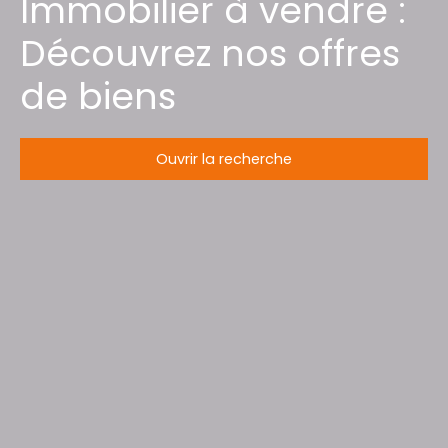
Immobilier à vendre :
Découvrez nos offres
de biens
Ouvrir la recherche
Type d'offre
Vente
Type de bien
Maison
Localisation
Varangéville (54110)
Budget max (€)