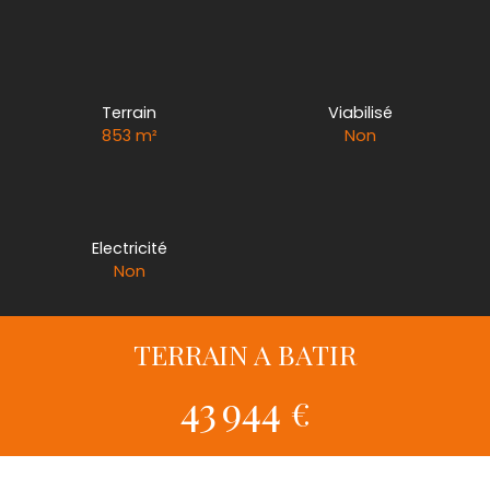
Terrain
Viabilisé
853
m²
Non
Electricité
Non
TERRAIN A BATIR
43 944
€