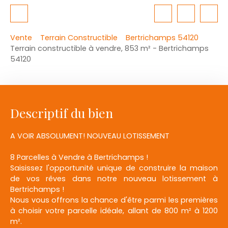
Vente
Terrain Constructible
Bertrichamps 54120
Terrain constructible à vendre, 853 m² - Bertrichamps
54120
Descriptif du bien
A VOIR ABSOLUMENT! NOUVEAU LOTISSEMENT
8 Parcelles à Vendre à Bertrichamps !
Saisissez l'opportunité unique de construire la maison
de vos rêves dans notre nouveau lotissement à
Bertrichamps !
Nous vous offrons la chance d'être parmi les premières
à choisir votre parcelle idéale, allant de 800 m² à 1200
m².