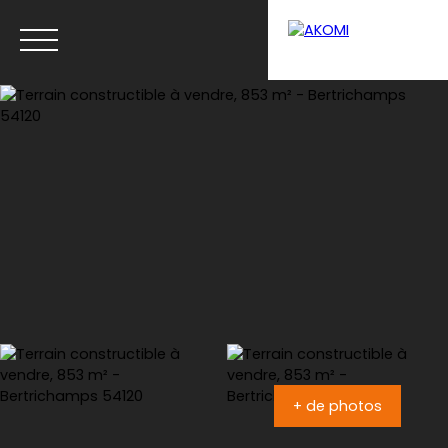
Menu
Estimation
+ de photos