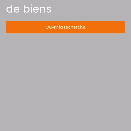
de biens
Ouvrir la recherche
Type d'offre
Vente
Type de bien
Terrain Constructible
Localisation
Augny (57685)
Budget max (€)
Surface min (m²)