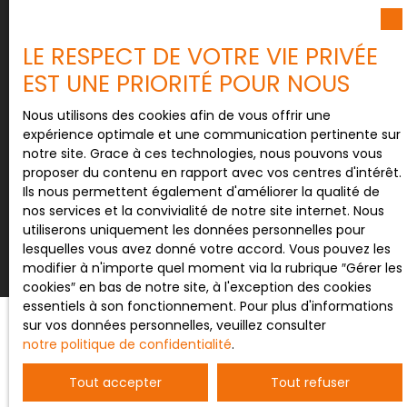
Société Worldline, Service Bloctel, CS 61311, 41013
BLOIS CEDEX.
LE RESPECT DE VOTRE VIE PRIVÉE
EST UNE PRIORITÉ POUR NOUS
Pour en savoir plus sur le traitement de vos
données personnelles, veuillez consulter notre
Nous utilisons des cookies afin de vous offrir une
politique de confidentialité
.
expérience optimale et une communication pertinente sur
notre site. Grace à ces technologies, nous pouvons vous
proposer du contenu en rapport avec vos centres d'intérêt.
Ils nous permettent également d'améliorer la qualité de
Recevoir des annonces
nos services et la convivialité de notre site internet. Nous
utiliserons uniquement les données personnelles pour
lesquelles vous avez donné votre accord. Vous pouvez les
modifier à n'importe quel moment via la rubrique ″Gérer les
cookies″ en bas de notre site, à l'exception des cookies
essentiels à son fonctionnement. Pour plus d'informations
sur vos données personnelles, veuillez consulter
notre politique de confidentialité
.
JE RECHERCHE UN BIEN
Tout accepter
Tout refuser