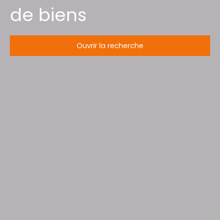
de biens
Ouvrir la recherche
Type d'offre
Vente
Type de bien
Terrain Constructible
Localisation
Saint-Léonard (88650)
Budget max (€)
Surface min (m²)