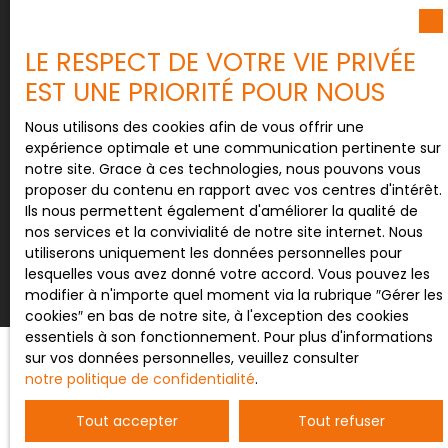
Société Worldline, Service Bloctel, CS 61311, 41013
BLOIS CEDEX.
LE RESPECT DE VOTRE VIE PRIVÉE
EST UNE PRIORITÉ POUR NOUS
Pour en savoir plus sur le traitement de vos
données personnelles, veuillez consulter notre
Nous utilisons des cookies afin de vous offrir une
politique de confidentialité
.
expérience optimale et une communication pertinente sur
notre site. Grace à ces technologies, nous pouvons vous
proposer du contenu en rapport avec vos centres d'intérêt.
Ils nous permettent également d'améliorer la qualité de
Recevoir des annonces
nos services et la convivialité de notre site internet. Nous
utiliserons uniquement les données personnelles pour
lesquelles vous avez donné votre accord. Vous pouvez les
modifier à n'importe quel moment via la rubrique ″Gérer les
cookies″ en bas de notre site, à l'exception des cookies
essentiels à son fonctionnement. Pour plus d'informations
sur vos données personnelles, veuillez consulter
notre politique de confidentialité
.
JE RECHERCHE UN BIEN
Tout accepter
Tout refuser