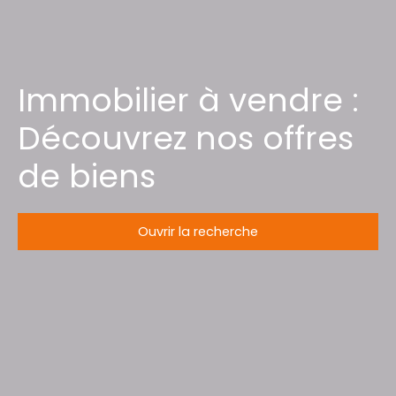
Immobilier à vendre :
Découvrez nos offres
de biens
Ouvrir la recherche
Type d'offre
Vente
Type de bien
Terrain
Localisation
Marainviller (54300)