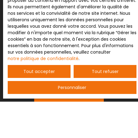
proposer du contenu en rapport avec vos centres d'intérêt.
vous inscrire gratuitement sur la liste d'opposition
Ils nous permettent également d'améliorer la qualité de
au démarchage téléphonique, prévu par l'article
nos services et la convivialité de notre site internet. Nous
L223-1 du code de la consommation, sur le site
utiliserons uniquement les données personnelles pour
Internet www.bloctel.gouv.fr ou par courrier
lesquelles vous avez donné votre accord. Vous pouvez les
adressé à :
modifier à n'importe quel moment via la rubrique ″Gérer les
cookies″ en bas de notre site, à l'exception des cookies
Société Worldline, Service Bloctel, CS 61311, 41013
essentiels à son fonctionnement. Pour plus d'informations
BLOIS CEDEX.
sur vos données personnelles, veuillez consulter
notre politique de confidentialité
.
Pour en savoir plus sur le traitement de vos
données personnelles, veuillez consulter notre
Tout accepter
Tout refuser
politique de confidentialité
.
Personnaliser
Recevoir des annonces