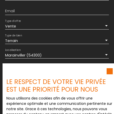
Email
Type d'offre
Vente
Type de bien
Terrain
Localisation
Marainviller (54300)
Budget max (€)
LE RESPECT DE VOTRE VIE PRIVÉE
Surface min (m²)
EST UNE PRIORITÉ POUR NOUS
J'accepte le traitement de mes données
Nous utilisons des cookies afin de vous offrir une
personnelles conformément au RGPD. Si vous ne
expérience optimale et une communication pertinente sur
souhaitez pas faire l'objet de prospection
notre site. Grace à ces technologies, nous pouvons vous
commerciale par voie téléphonique, vous pouvez