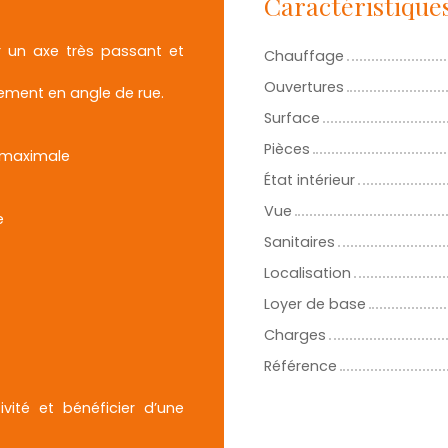
Caractéristique
r un axe très passant et
Chauffage
Ouvertures
cement en angle de rue.
Surface
Pièces
té maximale
État intérieur
Vue
e
Sanitaires
Localisation
Loyer de base
Charges
Référence
vité et bénéficier d’une