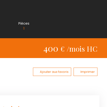
Pièces
1
400
€ /mois HC
Ajouter aux favoris
Imprimer