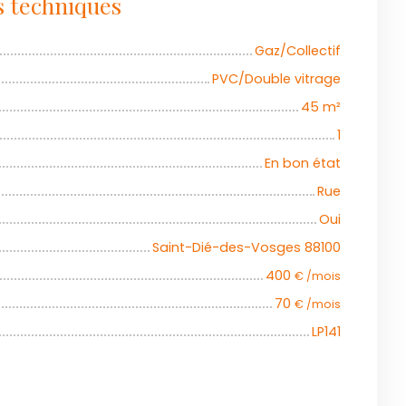
s techniques
Gaz/Collectif
PVC/Double vitrage
45
m²
1
En bon état
Rue
Oui
Saint-Dié-des-Vosges 88100
400
€ /mois
70
€ /mois
LP141