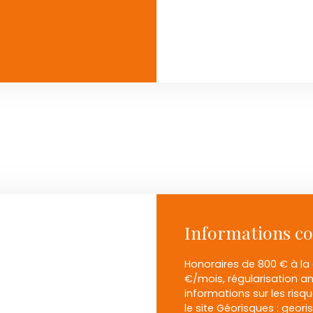
Informations c
Honoraires de 800 € à la 
€/mois, régularisation an
informations sur les risq
le site Géorisques : geori