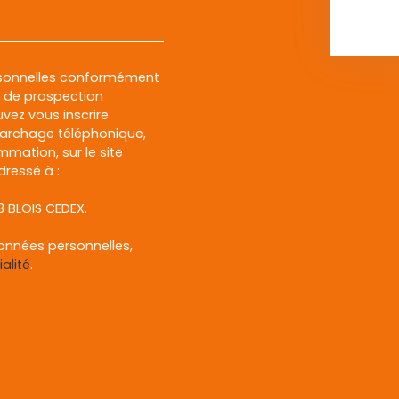
rsonnelles conformément
et de prospection
vez vous inscrire
marchage téléphonique,
mmation, sur le site
dressé à :
13 BLOIS CEDEX.
données personnelles,
alité
.