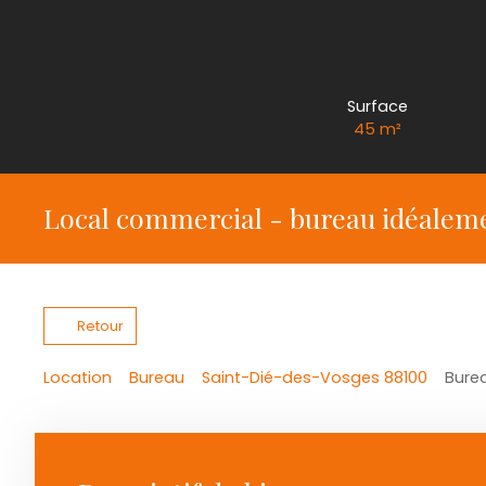
Surface
45
m²
Local commercial - bureau idéalement
Retour
Location
Bureau
Saint-Dié-des-Vosges 88100
Burea