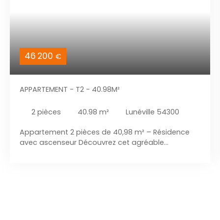
46 200
€
APPARTEMENT - T2 - 40.98M²
2
pièces
40.98
m²
Lunéville 54300
Appartement 2 pièces de 40,98 m² – Résidence
avec ascenseur Découvrez cet agréable
appartement de 40,98 m² situé au 4ᵉ étage d’une
résidence avec ascenseur. Il se compose d’un
séjour lumineux, d’une chambre, d’une cuisine
indépendante ainsi que d’une salle d’eau avec
WC. L’appartement bénéficie de prestations de
qualité : fenêtres en double vitrage PVC, volets
roulants électriques et chauffage individuel au