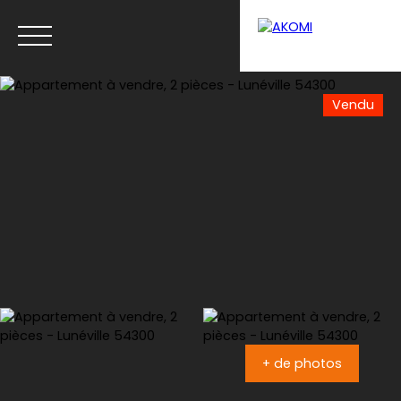
Vendu
Menu
Estimation
+ de photos