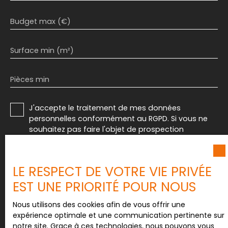
Budget max (€)
Surface min (m²)
Pièces min
J'accepte le traitement de mes données
personnelles conformément au RGPD. Si vous ne
souhaitez pas faire l'objet de prospection
commerciale par voie téléphonique, vous pouvez
vous inscrire gratuitement sur la liste d'opposition
au démarchage téléphonique, prévu par l'article
LE RESPECT DE VOTRE VIE PRIVÉE
L223-1 du code de la consommation, sur le site
EST UNE PRIORITÉ POUR NOUS
Internet www.bloctel.gouv.fr ou par courrier
adressé à :
Nous utilisons des cookies afin de vous offrir une
Société Worldline, Service Bloctel, CS 61311, 41013
expérience optimale et une communication pertinente sur
BLOIS CEDEX.
notre site. Grace à ces technologies, nous pouvons vous