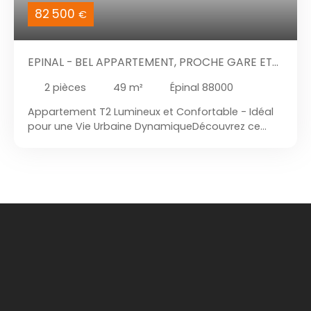
82 500
€
EPINAL - BEL APPARTEMENT, PROCHE GARE ET
CENTRE VILLE, AVEC GARAGE & GRANDE CAVE
2
pièces
49
m²
Épinal 88000
Appartement T2 Lumineux et Confortable - Idéal
pour une Vie Urbaine DynamiqueDécouvrez ce
charmant appartement T2 de 49 m², niché au
3ème étage d'un immeuble de standing normal
mais en bon état, construit en 1953. Ce nid douillet,
libre de toute occupation, vous offre une vue
imprenable sur la ville, baignant vos pièces de
lumière naturelle grâce à ses ouvertures en PVC à
double vitrage. Imaginez-vous dans votre cuisine
aménagée et équipée, où chaque détail a été
pensé pour votre confort. La salle d'eau,
fonctionnelle et bien agencée, complète ce
tableau de vie quotidienne facilitée. Un
stationnement intérieur est également inclus,