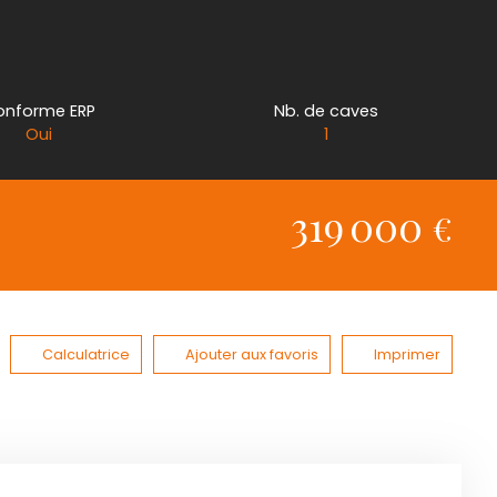
onforme ERP
Nb. de caves
Oui
1
319 000
€
Calculatrice
Ajouter aux favoris
Imprimer