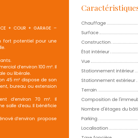
Caractéristique
Chauffage
ERCE + COUR + GARAGE –
Surface
 fort potentiel pour une
Construction
le.
État intérieur
ants.
Vue
cial d’environ 100 m². Il
Stationnement intérieur
e ou libérale.
ron 45 m² dispose de son
Stationnement extérieur
ent, bureau ou extension
Terrain
nt d’environ 70 m². Il
Composition de l'immeu
salle d’eau. Il bénéficie
Nombre d'étages du bât
rénové d’environ propose
Parking
Localisation
Taxe foncière