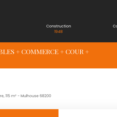
Construction
C
1948
ABLES + COMMERCE + COUR +
e, 115 m² - Mulhouse 68200