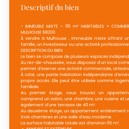
Descriptif du bien
- IMMEUBLE MIXTE – 115 m² HABITABLES + COMM
MULHOUSE 68200
À vendre à Mulhouse , immeuble mixte offrant un
famille, un investisseur ou une activité professionnel
DESCRIPTION DU BIEN
Le bien se compose de plusieurs espaces indépend
Au rez-de-chaussée, vous disposez d’un local commer
permet d’exercer une activité commerciale, artisanal
À côté, une partie habitation indépendante d’envi
propre accès. Elle peut être utilisée comme logem
familiale.
Au premier étage, vous trouvez un apparteme
comprend un salon, une chambre, une cuisine et une 
également d’une terrasse de 40 m².
Au deuxième étage, un appartement entièrement 
trois chambres et une salle d’eau moderne.
La surface habitable totale est d’environ 115 m².