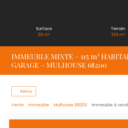
Surface
Terrain
115
m²
320
m²
IMMEUBLE MIXTE – 115 m² HABIT
GARAGE – MULHOUSE 68200
Retour
Vente
Immeuble
Mulhouse 68200
Immeuble à vendr