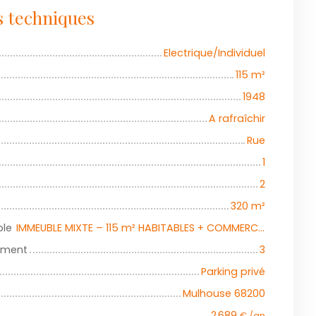
s techniques
Electrique/Individuel
115
m²
1948
A rafraîchir
Rue
1
2
320
m²
ble
IMMEUBLE MIXTE – 115 m² HABITABLES + COMMERCE + COUR + GARAGE – MULHOUSE 68200
iment
3
Parking privé
Mulhouse 68200
2 689
€ /an