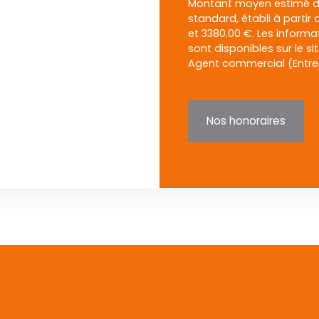
Montant moyen estimé de
standard, établi à partir 
et 3380.00 €. Les informa
sont disponibles sur le si
Agent commercial (Entrepr
Nos honoraires