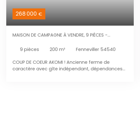
268 000
€
MAISON DE CAMPAGNE À VENDRE, 9 PIÈCES -
FENNEVILLER 54540
9
pièces
200
m²
Fenneviller 54540
COUP DE COEUR AKOMI ! Ancienne ferme de
caractère avec gîte indépendant, dépendances
et terrain de 7698m² Au pied des Vosges, à
proximité du lac de Pierre Percée . Située dans un
environnement calme et verdoyant, à seulement 1
km de Badonviller (tous commerces et services)
et à proximité immédiate du lac de Pierre Percée,
cette magnifique ancienne ferme de 1922 séduira
les amoureux de nature, d'espace et
d'authenticité. Édifiée sur un terrain de près de 8
000 m², elle offre jardins, potager, prairies et
espaces arborés avec une superbe vue dégagée