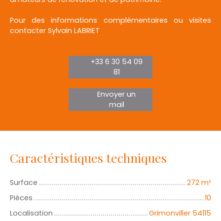
Pour des informations complémentaires ou visites
contacter Sylvain LABRIET
+33 6 30 54 09
81
Envoyer un
mail
Caractéristiques techniques
Surface
272
m²
Pièces
10
Localisation
Grimonviller 54115