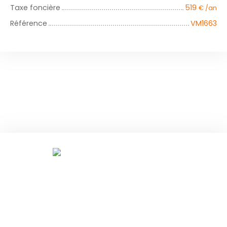
Taxe foncière
519
€ /an
Référence
VM1663