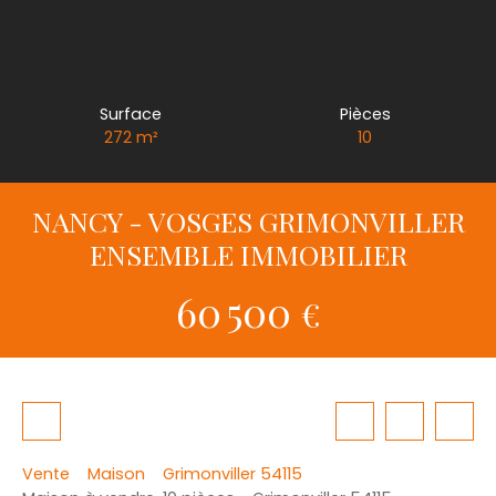
Surface
Pièces
272
m²
10
NANCY - VOSGES GRIMONVILLER
ENSEMBLE IMMOBILIER
60 500
€
Vente
Maison
Grimonviller 54115