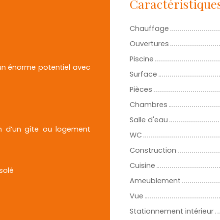
Caractéristique
Chauffage
Ouvertures
Piscine
un énorme potentiel avec
Surface
Pièces
Chambres
Salle d'eau
n d’un gîte ou logement
WC
Construction
Cuisine
solé
Ameublement
Vue
Stationnement intérieur