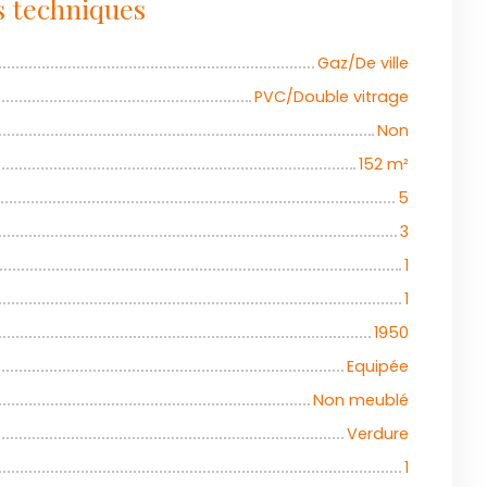
s techniques
Gaz/De ville
PVC/Double vitrage
Non
152
m²
5
3
1
1
1950
Equipée
Non meublé
Verdure
1