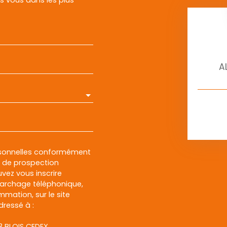
A
rsonnelles conformément
et de prospection
vez vous inscrire
marchage téléphonique,
mmation, sur le site
dressé à :
13 BLOIS CEDEX.