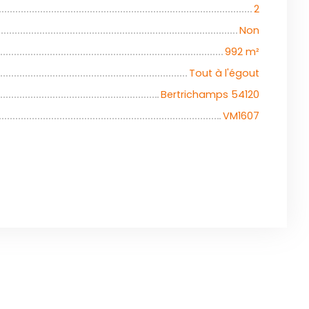
2
Non
992
m²
Tout à l'égout
Bertrichamps 54120
VM1607