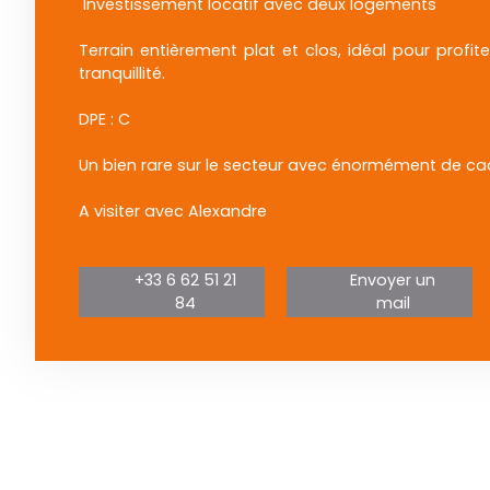
Investissement locatif avec deux logements
Terrain entièrement plat et clos, idéal pour profit
tranquillité.
DPE : C
Un bien rare sur le secteur avec énormément de cach
A visiter avec Alexandre
+33 6 62 51 21
Envoyer un
84
mail