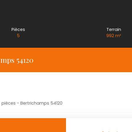
Pièces
Terrain
5
992
m²
amps 54120
 pièces - Bertrichamps 54120