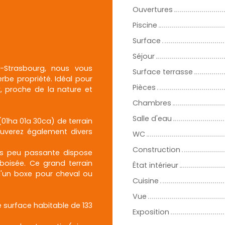
Ouvertures
Piscine
Surface
Séjour
y-Strasbourg, nous vous
Surface terrasse
be propriété. Idéal pour
Pièces
, proche de la nature et
Chambres
Salle d'eau
(01ha 01a 30ca) de terrain
ouverez également divers
WC
Construction
rès peu passante dispose
boisée. Ce grand terrain
État intérieur
'un boxe pour cheval ou
Cuisine
Vue
e surface habitable de 133
Exposition