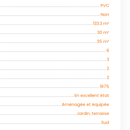
PVC
Non
133.3
m²
30
m²
35
m²
6
3
2
2
1975
En excellent état
Aménagée et équipée
Jardin, terrasse
Sud