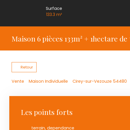
Surface
133.3
m²
Maison 6 pièces 133m² + 1hectare de 
Retour
Vente
Maison Individuelle
Cirey-sur-Vezouze 54480
Les points forts
terrain, dependance