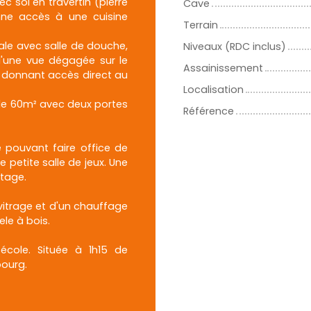
 sol en travertin (pierre
Cave
nne accès à une cuisine
Terrain
le avec salle de douche,
Niveaux (RDC inclus)
 d'une vue dégagée sur le
Assainissement
² donnant accès direct au
Localisation
de 60m² avec deux portes
Référence
 pouvant faire office de
petite salle de jeux. Une
étage.
vitrage et d'un chauffage
le à bois.
école. Située à 1h15 de
bourg.