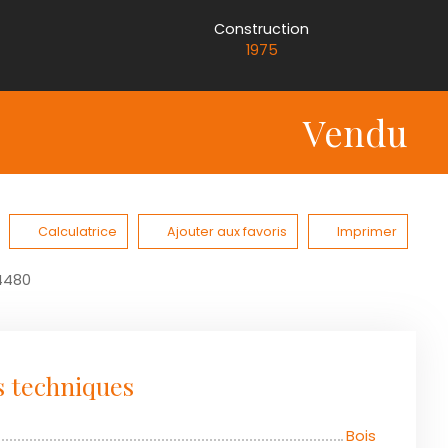
Construction
1975
Vendu
Calculatrice
Ajouter aux favoris
Imprimer
54480
s techniques
Bois