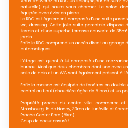
Vous trouverez au RDC un salon/séjour de 30m² avec
naturelle) qui saura vous charmer. Le salon do
équipée avec évier en pierre.
Le RDC est également composé d'une suite parenta
wc, dressing. Cette jolie suite parentale dispose
terrain et d'une superbe terrasse couverte de 35m
jardin.
Enfin le RDC comprend un accès direct au garage 
automatiques.
L'étage est quant à lui composé d'une mezzanine
bureau. Ainsi que deux chambres dont une avec une 
salle de bain et un WC sont également présent à l'
Enfin la maison est équipée de fenêtres en double 
central au fioul (chaudière âgée de 5 ans) et un poe
Propriété proche du centre ville, commerce et 
Strasbourg, 1h de Nancy, 30mn de Lunéville et Sarre
Proche Center Parc (5km).
Coup de coeur assuré !