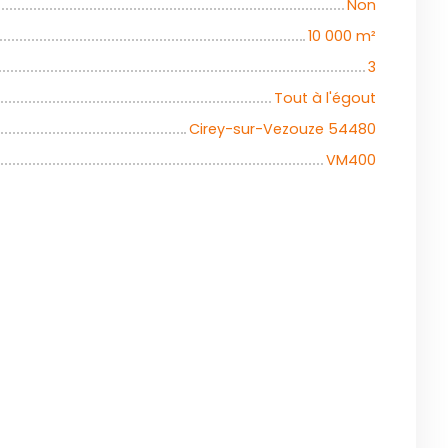
Non
10 000
m²
3
Tout à l'égout
Cirey-sur-Vezouze 54480
VM400