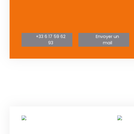
+33 6 17 59 62
Envoyer un
93
mail