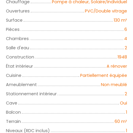
Chauffage
Pompe à chaleur, Solaire/Individuel
Ouvertures
PVC/Double vitrage
Surface
130
m²
Pièces
6
Chambres
4
Salle d'eau
2
Construction
1948
État intérieur
A rénover
Cuisine
Partiellement équipée
Ameublement
Non meublé
Stationnement intérieur
2
Cave
Oui
Balcon
1
Terrain
60
m²
Niveaux (RDC inclus)
1