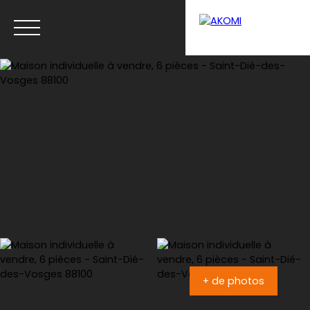
Menu
Estimation
+ de photos