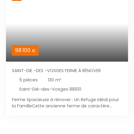
98 100
€
SAINT-DIE -DES -VOSGES FERME À RÉNOVER
5
pièces
130
m²
Saint-Dié-des-Vosges 88100
Ferme Spacieuse à rénover : Un Refuge Idéal pour
la FamilleCette ancienne ferme de caractère
d’environ 130 m² habitables offre un beau
potentiel de rénovation dans un cadre agréable
et authentique. Implantée sur un terrain d’environ 1
300 m², la propriété bénéficie d’un bel espace