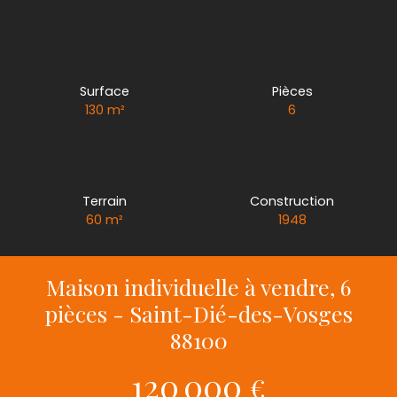
Surface
Pièces
130
m²
6
Terrain
Construction
60
m²
1948
Maison individuelle à vendre, 6
pièces - Saint-Dié-des-Vosges
88100
120 000
€