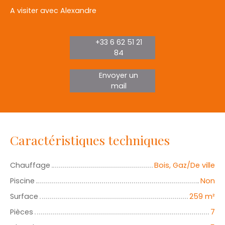
A visiter avec Alexandre
+33 6 62 51 21
84
Envoyer un
mail
Caractéristiques techniques
Chauffage
Bois, Gaz/De ville
Piscine
Non
Surface
259
m²
Pièces
7