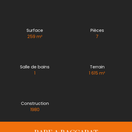
Surface
Pièces
259
m²
7
Salle de bains
Terrain
1
1 615
m²
Construction
1980
RARE A BACCARAT