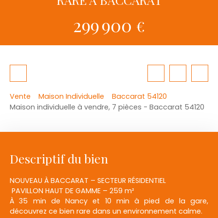
299 900
€
Vente
Maison Individuelle
Baccarat 54120
Maison individuelle à vendre, 7 pièces - Baccarat 54120
Descriptif du bien
NOUVEAU À BACCARAT – SECTEUR RÉSIDENTIEL
PAVILLON HAUT DE GAMME – 259 m²
À 35 min de Nancy et 10 min à pied de la gare,
découvrez ce bien rare dans un environnement calme.