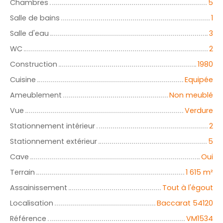
Chambres
5
Salle de bains
1
Salle d'eau
3
WC
2
Construction
1980
Cuisine
Equipée
Ameublement
Non meublé
Vue
Verdure
Stationnement intérieur
2
Stationnement extérieur
5
Cave
Oui
Terrain
1 615
m²
Assainissement
Tout à l'égout
Localisation
Baccarat 54120
Référence
VM1534