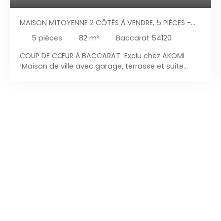
MAISON MITOYENNE 2 CÔTÉS À VENDRE, 5 PIÈCES -
BACCARAT 54120
5
pièces
82
m²
Baccarat 54120
COUP DE CŒUR À BACCARAT Exclu chez AKOMI
!Maison de ville avec garage, terrasse et suite
parentale Vous recherchez une maison pleine de
charme, prête à vivre et située au calme tout en
étant en centre-ville ? Ne cherchez plus ! Nichée
en arrière-cour, cette superbe maison de ville de
80 m² habitables vous séduira dès les premiers
instants par son authenticité, sa luminosité et son
ambiance chaleureuse. Dès l'entrée, les
magnifiques pierres apparentes d'origine donnent
immédiatement le ton et apportent un cachet
unique. Elle comprend : Rez-de-chaussée Entrée
avec pierres apparentes Cave complète. 1er
étage Belle cuisine entièrement équipée Salon
séjour lumineux et cosy Salle de bain. WC
indépendant. 2ᵉ étage Deux chambres. Une