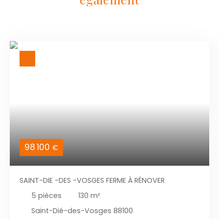
98 100
€
SAINT-DIE -DES -VOSGES FERME À RÉNOVER
5
pièces
130
m²
Saint-Dié-des-Vosges 88100