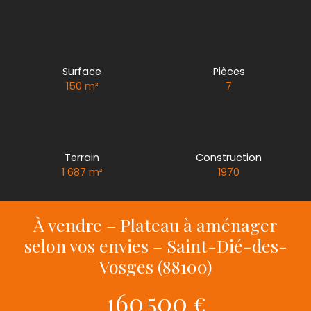
Surface
Pièces
150
m²
7
Terrain
Construction
1 687
m²
1970
À vendre – Plateau à aménager
selon vos envies – Saint-Dié-des-
Vosges (88100)
160 500
€