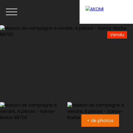
Vendu
Menu
Estimation
+ de photos