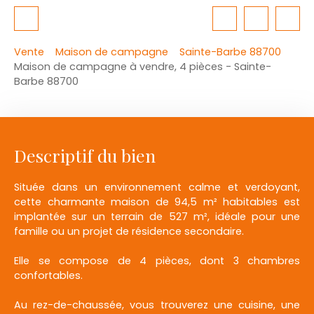
Vente
Maison de campagne
Sainte-Barbe 88700
Maison de campagne à vendre, 4 pièces - Sainte-
Barbe 88700
Descriptif du bien
Située dans un environnement calme et verdoyant,
cette charmante maison de 94,5 m² habitables est
implantée sur un terrain de 527 m², idéale pour une
famille ou un projet de résidence secondaire.
Elle se compose de 4 pièces, dont 3 chambres
confortables.
Au rez-de-chaussée, vous trouverez une cuisine, une