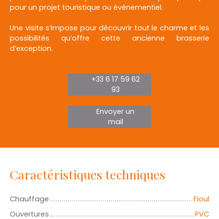
pour un projet touristique ou événementiel.
Une visite s’impose pour découvrir tout le charme et les
possibilités qu’offre cette ancienne brasserie
d’exception.
+33 6 17 59 62
93
Envoyer un
mail
Caractéristiques techniques
Chauffage
Fioul
Ouvertures
PVC