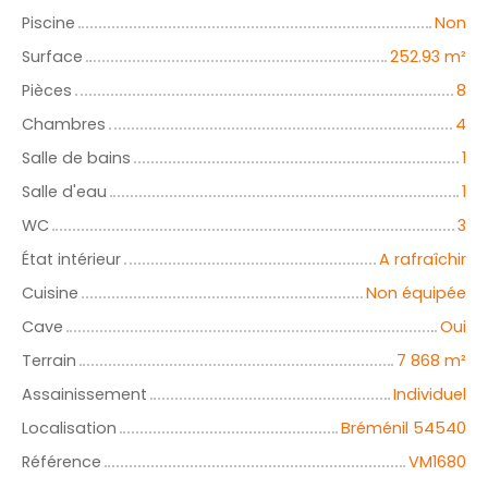
Piscine
Non
Surface
252.93
m²
Pièces
8
Chambres
4
Salle de bains
1
Salle d'eau
1
WC
3
État intérieur
A rafraîchir
Cuisine
Non équipée
Cave
Oui
Terrain
7 868
m²
Assainissement
Individuel
Localisation
Bréménil 54540
Référence
VM1680