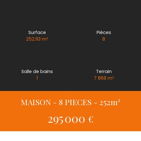
Surface
Pièces
252.93
m²
8
Salle de bains
Terrain
1
7 868
m²
MAISON - 8 PIECES - 252m²
295 000
€