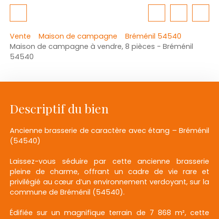
Vente
Maison de campagne
Bréménil 54540
Maison de campagne à vendre, 8 pièces - Bréménil
54540
Descriptif du bien
Ancienne brasserie de caractère avec étang – Bréménil
(54540)
Laissez-vous séduire par cette ancienne brasserie
pleine de charme, offrant un cadre de vie rare et
privilégié au cœur d’un environnement verdoyant, sur la
commune de Bréménil (54540).
Édifiée sur un magnifique terrain de 7 868 m², cette