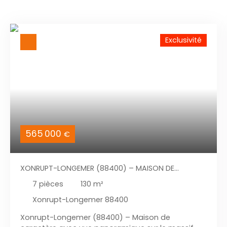
Exclusivité
565 000
€
XONRUPT-LONGEMER (88400) – MAISON DE
CARACTÈRE AVEC VUE PANORAMIQUE SUR LE MASSIF
7
pièces
130
m²
VOSGIEN
Xonrupt-Longemer 88400
Xonrupt-Longemer (88400) – Maison de