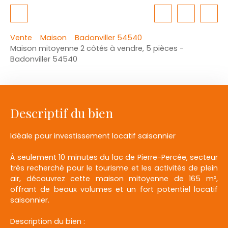
Vente
Maison
Badonviller 54540
Maison mitoyenne 2 côtés à vendre, 5 pièces -
Badonviller 54540
Descriptif du bien
Idéale pour investissement locatif saisonnier
À seulement 10 minutes du lac de Pierre-Percée, secteur
très recherché pour le tourisme et les activités de plein
air, découvrez cette maison mitoyenne de 165 m²,
offrant de beaux volumes et un fort potentiel locatif
saisonnier.
Description du bien :