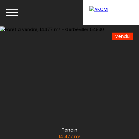
Vendu
Menu
Estimation
Terrain
14 477
m²