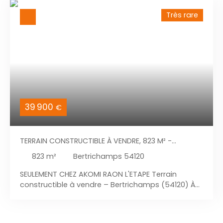
Très rare
39 900
€
TERRAIN CONSTRUCTIBLE À VENDRE, 823 M² -
BERTRICHAMPS 54120
823
m²
Bertrichamps 54120
SEULEMENT CHEZ AKOMI RAON L'ETAPE Terrain
constructible à vendre – Bertrichamps (54120) À
saisir ! Venez découvrir cette belle parcelle
constructible située dans un lotissement neuf à
Bertrichamps, dans un environnement calme et