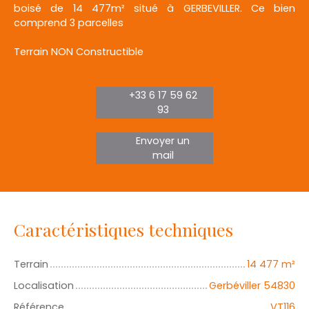
boisé de 14 477m² situé à GERBEVILLER. Ce bien
comprend 3 parcelles
Terrain NON Constructible
+33 6 17 59 62
93
Envoyer un
mail
Caractéristiques techniques
Terrain
14 477
m²
Localisation
Gerbéviller 54830
Référence
VT116