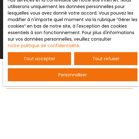
nos services et la convivialité de notre site internet. Nous
utiliserons uniquement les données personnelles pour
lesquelles vous avez donné votre accord. Vous pouvez les
modifier à n'importe quel moment via la rubrique ″Gérer les
Recevoir des annonces
cookies″ en bas de notre site, à l'exception des cookies
essentiels à son fonctionnement. Pour plus d'informations
sur vos données personnelles, veuillez consulter
notre politique de confidentialité
.
Tout accepter
Tout refuser
Personnaliser
JE RECHERCHE UN BIEN
Vente entrepôt Nancy (54000)
Vente terrain constructible Bertrichamps (54120)
Vente ferme Saint-Dié-des-Vosges (88100)
Vente maison individuelle Baccarat (54120)
Vente appartement Nancy (54000)