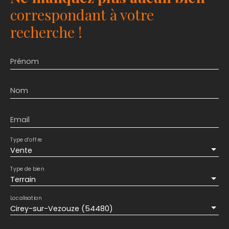
correspondant à votre
commerces, écoles et infrastructures. Un véritable
havre de paix, idéal pour une résidence principale
recherche !
ou secondaire. Contactez-nous dès aujourd’hui
pour plus d’informations et organiser une visite
privée.
Prénom
Nom
Email
Type d'offre
Vente
Type de bien
Terrain
Localisation
Cirey-sur-Vezouze (54480)