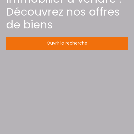
Découvrez nos offres
de biens
Ouvrir la recherche
Type d'offre
Vente
Type de bien
Terrain
Localisation
Cirey-sur-Vezouze (54480)
Budget max (€)
Surface min (m²)