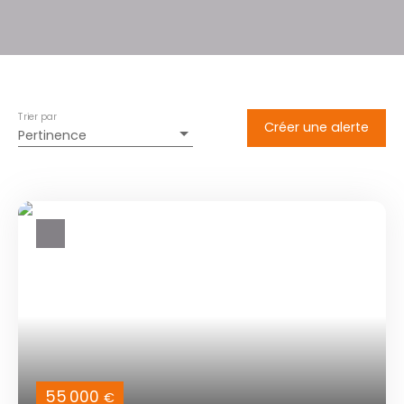
Trier par
Créer une alerte
Pertinence
55 000
€