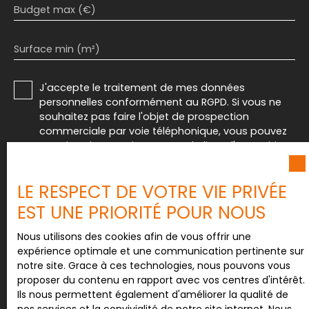
Budget max (€)
Surface min (m²)
J'accepte le traitement de mes données
personnelles conformément au RGPD. Si vous ne
souhaitez pas faire l'objet de prospection
commerciale par voie téléphonique, vous pouvez
vous inscrire gratuitement sur la liste d'opposition
au démarchage téléphonique, prévu par l'article
L223-1 du code de la consommation, sur le site
LE RESPECT DE VOTRE VIE PRIVÉE
Internet www.bloctel.gouv.fr ou par courrier
adressé à :
EST UNE PRIORITÉ POUR NOUS
Société Worldline, Service Bloctel, CS 61311, 41013
Nous utilisons des cookies afin de vous offrir une
BLOIS CEDEX.
expérience optimale et une communication pertinente sur
notre site. Grace à ces technologies, nous pouvons vous
Pour en savoir plus sur le traitement de vos
proposer du contenu en rapport avec vos centres d'intérêt.
données personnelles, veuillez consulter notre
Ils nous permettent également d'améliorer la qualité de
politique de confidentialité
.