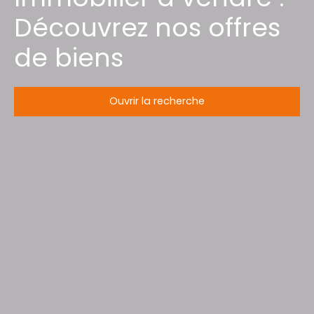
Découvrez nos offres
de biens
Ouvrir la recherche
Type d'offre
Vente
Type de bien
Terrain
Localisation
Wisembach (88520)
Budget max (€)
Surface min (m²)