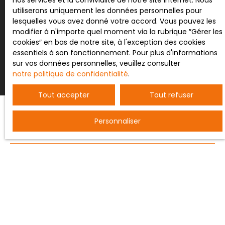
nos services et la convivialité de notre site internet. Nous
utiliserons uniquement les données personnelles pour
lesquelles vous avez donné votre accord. Vous pouvez les
modifier à n'importe quel moment via la rubrique ″Gérer les
Recevoir des annonces
cookies″ en bas de notre site, à l'exception des cookies
essentiels à son fonctionnement. Pour plus d'informations
sur vos données personnelles, veuillez consulter
notre politique de confidentialité
.
Tout accepter
Tout refuser
Personnaliser
JE RECHERCHE UN BIEN
Vente entrepôt Nancy (54000)
Vente terrain constructible Bertrichamps (54120)
Vente ferme Saint-Dié-des-Vosges (88100)
Vente maison individuelle Baccarat (54120)
Vente appartement Nancy (54000)