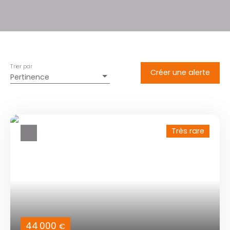
Trier par
Créer une alerte
Pertinence
Très rare
44 000
€